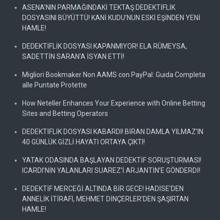
ASENA’NIN PARMAĞINDAKİ TEKTAŞ DEDEKTİFLİK
DOSYASINI BÜYÜTTÜ! KANİ KUDU’NUN ESKİ EŞİNDEN YENİ
HAMLE!
DEDEKTİFLİK DOSYASI KAPANMIYOR! ELA RÜMEYSA,
SADETTİN SARAN’A İSYAN ETTİ!
Migliori Bookmaker Non AAMS con PayPal: Guida Completa
alle Puntate Protette
How Neteller Enhances Your Experience with Online Betting
Sites and Betting Operators
DEDEKTİFLİK DOSYASI KABARDI! BİRAN DAMLA YILMAZ’IN
40 GÜNLÜK GİZLİ HAYATI ORTAYA ÇIKTI!
YATAK ODASINDA BAŞLAYAN DEDEKTİF SORUŞTURMASI!
ICARDI’NİN YALANLARI SUAREZ’İ ARJANTİN’E GÖNDERDİ!
DEDEKTİF MERCEĞİ ALTINDA BİR GECE! HADİSE’DEN
ANNELİK İTİRAFI, MEHMET DİNÇERLER’DEN ŞAŞIRTAN
HAMLE!