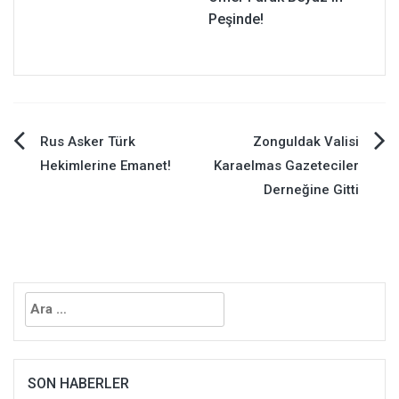
Peşinde!
Yazı
Rus Asker Türk
Zonguldak Valisi
Hekimlerine Emanet!
Karaelmas Gazeteciler
gezinmesi
Derneğine Gitti
Arama:
SON HABERLER