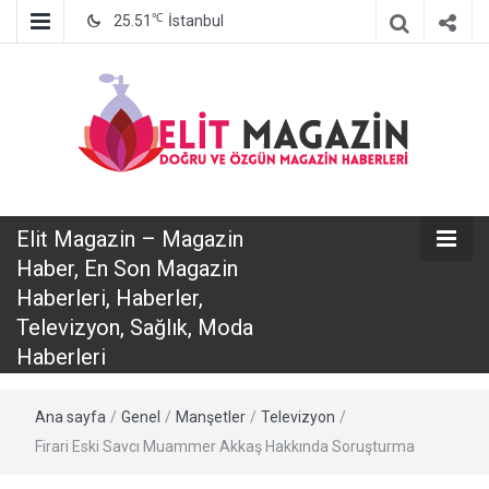
℃
25.51
İstanbul
Elit Magazin
Elit Magazin – Magazin
– Magazin
Haber, En Son Magazin
Haberleri, Haberler,
Haber, En Son
Televizyon, Sağlık, Moda
Haberleri
Magazin
Ana sayfa
/
Genel
/
Manşetler
/
Televizyon
/
Haberleri,
Firari Eski Savcı Muammer Akkaş Hakkında Soruşturma