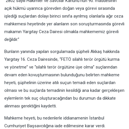
“2802 sayılı Hakimler ve Savcılar Kanunu’nun 90. maddesinin
açık hükmü uyarınca görevden doğan veya görevi sırasında
işlediği suçlardan dolayı birinci sınıfa ayrılmış olanlarla ağır ceza
mahkemesi heyetinde yer alanların son soruşturmasında görevli
makamın Yargıtay Ceza Dairesi olmakla mahkememiz görevli
değildir.”
Bunların yanında yapılan sorgulamada şüpheli Akkaş hakkında
Yargıtay 16. Ceza Dairesinde, “FETÖ silahlı terör örgütü kurma
ve yönetme” ve “silahlı terör örgütüne üye olma” suçlarından
devam eden kovuşturmasının bulunduğunu belirten mahkeme
heyeti, şüphelinin üzerine atılı suçun temadi eden suçlardan
olması ve bu suçlarda temadinin kesildiği ana kadar gerçekleşen
eylemlerin tek suç oluşturacağından bu durumun da dikkate
alınması gerektiğini kaydetti.
Mahkeme heyeti, bu nedenlerle iddianamenin İstanbul
Cumhuriyet Başsavcılığına iade edilmesine karar verdi.