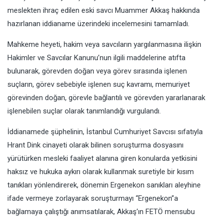
meslekten ihraç edilen eski savcı Muammer Akkaş hakkında
hazırlanan iddianame üzerindeki incelemesini tamamladı.
Mahkeme heyeti, hakim veya savcıların yargılanmasına ilişkin
Hakimler ve Savcılar Kanunu’nun ilgili maddelerine atıfta
bulunarak, görevden doğan veya görev sırasında işlenen
suçların, görev sebebiyle işlenen suç kavramı, memuriyet
görevinden doğan, görevle bağlantılı ve görevden yararlanarak
işlenebilen suçlar olarak tanımlandığı vurgulandı.
İddianamede şüphelinin, İstanbul Cumhuriyet Savcısı sıfatıyla
Hrant Dink cinayeti olarak bilinen soruşturma dosyasını
yürütürken mesleki faaliyet alanına giren konularda yetkisini
haksız ve hukuka aykırı olarak kullanmak suretiyle bir kısım
tanıkları yönlendirerek, dönemin Ergenekon sanıkları aleyhine
ifade vermeye zorlayarak soruşturmayı “Ergenekon”a
bağlamaya çalıştığı anımsatılarak, Akkaş’ın FETÖ mensubu