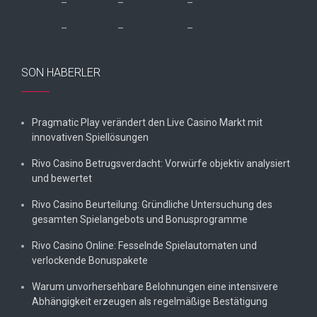
dedektif
–
dedektiflik
–
özel dedektif
–
özel dedektiflik
dedektif
–
dedektiflik
–
özel dedektif
–
özel dedektiflik
SON HABERLER
Pragmatic Play verändert den Live Casino Markt mit
innovativen Spiellösungen
Rivo Casino Betrugsverdacht: Vorwürfe objektiv analysiert
und bewertet
Rivo Casino Beurteilung: Gründliche Untersuchung des
gesamten Spielangebots und Bonusprogramme
Rivo Casino Online: Fesselnde Spielautomaten und
verlockende Bonuspakete
Warum unvorhersehbare Belohnungen eine intensivere
Abhängigkeit erzeugen als regelmäßige Bestätigung