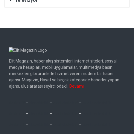
Televizyon
Elit Magazin, haber akış sistemleri, internet siteleri, sosyal
medya hesapları, mobil uygulamalar, multimedya basın
merkezleri gibi ürünlerle hizmet veren modern bir haber
ajansı. Magazin, Hayat ve birçok kategoride haberler yapan
ajans, uluslararası seyirci odaklı.
Devamı…
dedektif
–
dedektiflik
–
özel dedektif
–
özel dedektiflik
dedektif
–
dedektiflik
–
özel dedektif
–
özel dedektiflik
dedektif
–
dedektiflik
–
özel dedektif
–
özel dedektiflik