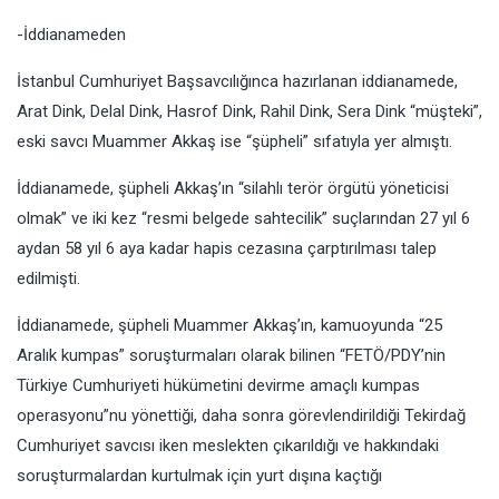
-İddianameden
İstanbul Cumhuriyet Başsavcılığınca hazırlanan iddianamede,
Arat Dink, Delal Dink, Hasrof Dink, Rahil Dink, Sera Dink “müşteki”,
eski savcı Muammer Akkaş ise “şüpheli” sıfatıyla yer almıştı.
İddianamede, şüpheli Akkaş’ın “silahlı terör örgütü yöneticisi
olmak” ve iki kez “resmi belgede sahtecilik” suçlarından 27 yıl 6
aydan 58 yıl 6 aya kadar hapis cezasına çarptırılması talep
edilmişti.
İddianamede, şüpheli Muammer Akkaş’ın, kamuoyunda “25
Aralık kumpas” soruşturmaları olarak bilinen “FETÖ/PDY’nin
Türkiye Cumhuriyeti hükümetini devirme amaçlı kumpas
operasyonu”nu yönettiği, daha sonra görevlendirildiği Tekirdağ
Cumhuriyet savcısı iken meslekten çıkarıldığı ve hakkındaki
soruşturmalardan kurtulmak için yurt dışına kaçtığı