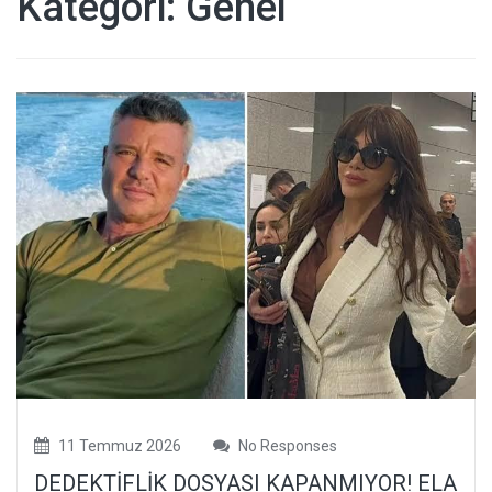
Kategori:
Genel
Haberler,
Televizyon,
Sağlık, Moda
Haberleri
11 Temmuz 2026
No Responses
DEDEKTİFLİK DOSYASI KAPANMIYOR! ELA