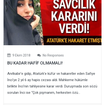
9 Ekim 2018
No Responses
BU KADAR HAFİF OLMAMALI!
Anıtkabir’e gidip, Atatürk’e küfür ve hakaretler eden Safiye
İnci’ye 2 yıl 6 ay hapis cezası aldı. Mahkeme hükümle
birlikte İnci’nin tahliyesine karar verdi. Duruşmada son sözü
sorulan İnci ise “Çok pişmanım, herkesten özü...