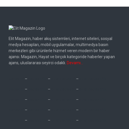
Elit Magazin, haber akış sistemleri, internet siteleri, sosyal
medya hesapları, mobil uygulamalar, multimedya basın
merkezleri gibi ürünlerle hizmet veren modern bir haber
ajansı. Magazin, Hayat ve birçok kategoride haberler yapan
ajans, uluslararası seyirci odaklı.
Devamı…
dedektif
–
dedektiflik
–
özel dedektif
–
özel dedektiflik
dedektif
–
dedektiflik
–
özel dedektif
–
özel dedektiflik
dedektif
–
dedektiflik
–
özel dedektif
–
özel dedektiflik
dedektif
–
dedektiflik
–
özel dedektif
–
özel dedektiflik
dedektif
–
dedektiflik
–
özel dedektif
–
özel dedektiflik