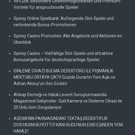
VIPLuck: Besondere Gewinnmöglichkeiten und Premium-
Vorteile für anspruchsvolle Spieler
Spinsy Online Spielbank: Aufregende Slot-Spiele und
verlockende Bonus-Promotionen
Spinsy Casino Promotion: Alle Angebote und Aktionen im
Überblick
Spinsy Casino – Vielfältige Slot-Spiele und attraktive
Bonusangebote für deutschsprachige Spieler
DİNLEME CİHAZI BULMA DEDEKTÖRÜ İLE PİŞMANLIK
MEKTUBU ORTAYA ÇIKTI! Güzide Duran’ın Yeni Aşkı ve
Adnan Aksoy’un Son Sözleri
Ahbap Derneği ve Haluk Levent Soruşturmasında
Magazinsel Gelişmeler: Gizli Kamera ve Dinleme Cihazı ile
20 Ünlü İsim Sorgulanıyor
ASENA’NIN PARMAĞINDAKİ TEKTAŞ DEDEKTİFLİK
DOSYASINI BÜYÜTTÜ! KANİ KUDU’NUN ESKİ EŞİNDEN YENİ
HAMLE!