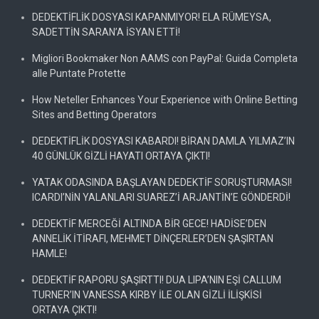
DEDEKTİFLİK DOSYASI KAPANMIYOR! ELA RÜMEYSA,
SADETTİN SARAN’A İSYAN ETTİ!
Migliori Bookmaker Non AAMS con PayPal: Guida Completa
alle Puntate Protette
How Neteller Enhances Your Experience with Online Betting
Sites and Betting Operators
DEDEKTİFLİK DOSYASI KABARDI! BİRAN DAMLA YILMAZ’IN
40 GÜNLÜK GİZLİ HAYATI ORTAYA ÇIKTI!
YATAK ODASINDA BAŞLAYAN DEDEKTİF SORUŞTURMASI!
ICARDI’NİN YALANLARI SUAREZ’İ ARJANTİN’E GÖNDERDİ!
DEDEKTİF MERCEĞİ ALTINDA BİR GECE! HADİSE’DEN
ANNELİK İTİRAFI, MEHMET DİNÇERLER’DEN ŞAŞIRTAN
HAMLE!
DEDEKTİF RAPORU ŞAŞIRTTI! DUA LIPA’NIN EŞİ CALLUM
TURNER’IN VANESSA KIRBY İLE OLAN GİZLİ İLİŞKİSİ
ORTAYA ÇIKTI!