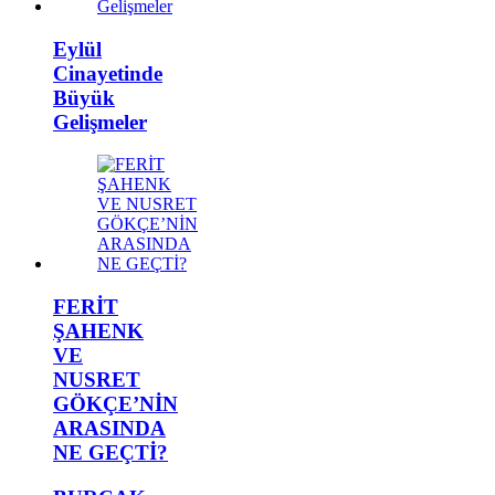
Eylül
Cinayetinde
Büyük
Gelişmeler
FERİT
ŞAHENK
VE
NUSRET
GÖKÇE’NİN
ARASINDA
NE GEÇTİ?