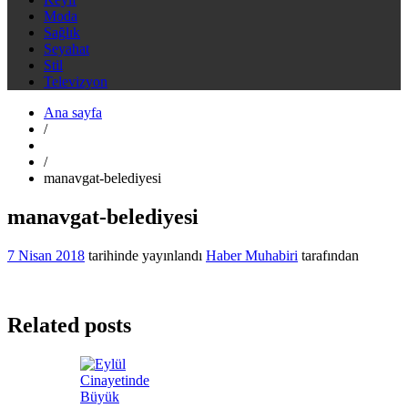
Moda
Sağlık
Seyahat
Stil
Televizyon
Ana sayfa
/
/
manavgat-belediyesi
manavgat-belediyesi
7 Nisan 2018
tarihinde yayınlandı
Haber Muhabiri
tarafından
Related posts