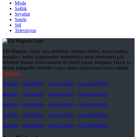
Moda
Sağlık
Seyahat
Spiele
Stil
Televizyon
Elit Magazin, haber akış sistemleri, internet siteleri, sosyal medya
hesapları, mobil uygulamalar, multimedya basın merkezleri gibi
ürünlerle hizmet veren modern bir haber ajansı. Magazin, Hayat ve
birçok kategoride haberler yapan ajans, uluslararası seyirci odaklı.
Devamı…
dedektif
–
dedektiflik
–
özel dedektif
–
özel dedektiflik
dedektif
–
dedektiflik
–
özel dedektif
–
özel dedektiflik
dedektif
–
dedektiflik
–
özel dedektif
–
özel dedektiflik
dedektif
–
dedektiflik
–
özel dedektif
–
özel dedektiflik
dedektif
–
dedektiflik
–
özel dedektif
–
özel dedektiflik