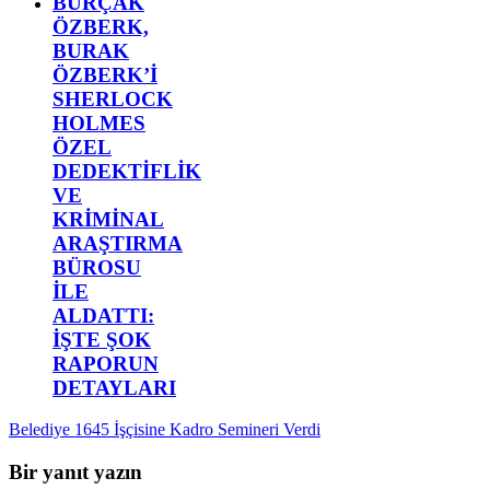
BURÇAK
ÖZBERK,
BURAK
ÖZBERK’İ
SHERLOCK
HOLMES
ÖZEL
DEDEKTİFLİK
VE
KRİMİNAL
ARAŞTIRMA
BÜROSU
İLE
ALDATTI:
İŞTE ŞOK
RAPORUN
DETAYLARI
Yazı
Belediye 1645 İşçisine Kadro Semineri Verdi
gezinmesi
Bir yanıt yazın