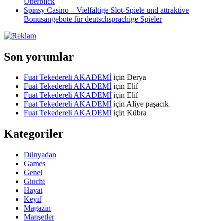
Überblick
Spinsy Casino – Vielfältige Slot-Spiele und attraktive
Bonusangebote für deutschsprachige Spieler
Son yorumlar
Fuat Tekedereli AKADEMİ
için
Derya
Fuat Tekedereli AKADEMİ
için
Elif
Fuat Tekedereli AKADEMİ
için
Elif
Fuat Tekedereli AKADEMİ
için
Aliye paşacık
Fuat Tekedereli AKADEMİ
için
Kübra
Kategoriler
Dünyadan
Games
Genel
Giochi
Hayat
Keyif
Magazin
Manşetler