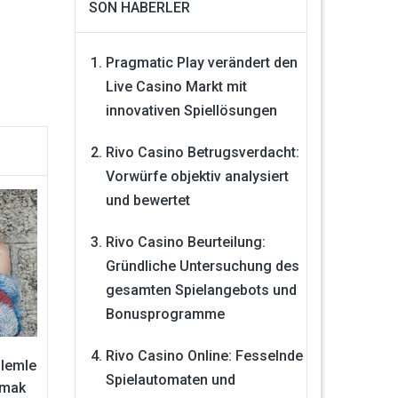
SON HABERLER
Pragmatic Play verändert den
Live Casino Markt mit
innovativen Spiellösungen
Rivo Casino Betrugsverdacht:
Vorwürfe objektiv analysiert
und bewertet
Rivo Casino Beurteilung:
Gründliche Untersuchung des
gesamten Spielangebots und
Bonusprogramme
Rivo Casino Online: Fesselnde
ilemle
Spielautomaten und
tmak