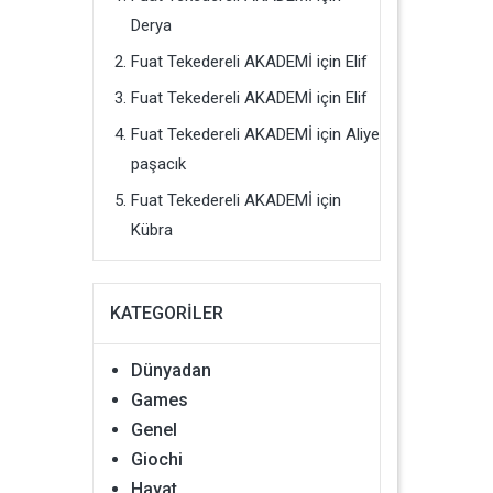
Derya
Fuat Tekedereli AKADEMİ
için
Elif
Fuat Tekedereli AKADEMİ
için
Elif
Fuat Tekedereli AKADEMİ
için
Aliye
paşacık
Fuat Tekedereli AKADEMİ
için
Kübra
KATEGORILER
Dünyadan
Games
Genel
Giochi
Hayat