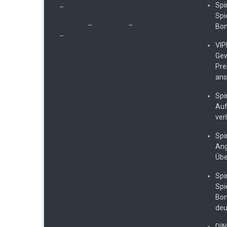
Spi
–
özel dedektiflik
Spi
dedektif
–
dedektiflik
–
özel dedektif
Bon
–
özel dedektiflik
VIP
Gew
Pre
ans
Spi
Auf
ver
Spi
Ang
Übe
Spi
Spi
Bon
deu
DİN