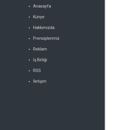
Anasayfa
Künye
Hakkımızda
Prensiplerimiz
Reklam
İş Birliği
RSS
İletişim