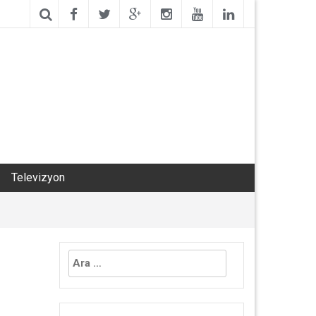
Televizyon
Arama: