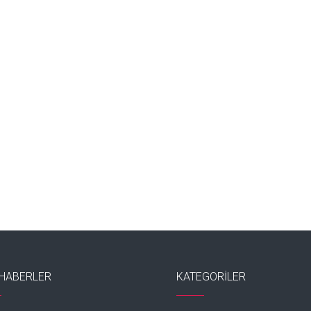
HABERLER
KATEGORILER