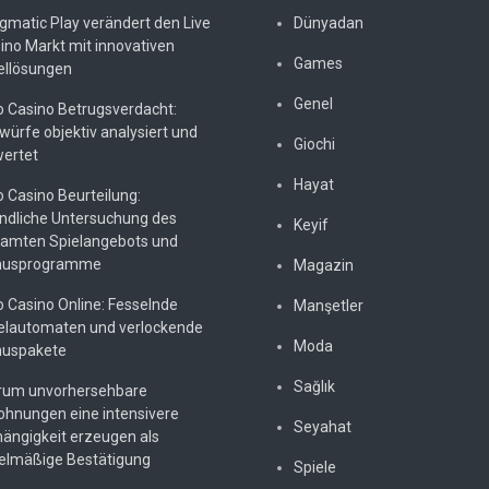
gmatic Play verändert den Live
Dünyadan
ino Markt mit innovativen
Games
ellösungen
Genel
o Casino Betrugsverdacht:
würfe objektiv analysiert und
Giochi
ertet
Hayat
o Casino Beurteilung:
ndliche Untersuchung des
Keyif
amten Spielangebots und
nusprogramme
Magazin
o Casino Online: Fesselnde
Manşetler
elautomaten und verlockende
Moda
uspakete
Sağlık
um unvorhersehbare
ohnungen eine intensivere
Seyahat
ängigkeit erzeugen als
elmäßige Bestätigung
Spiele