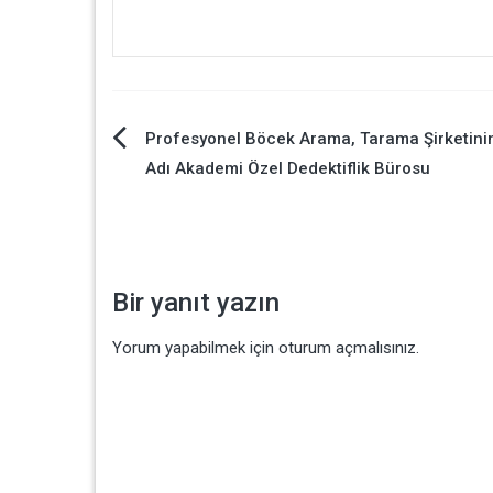
Yazı
Profesyonel Böcek Arama, Tarama Şirketini
Adı Akademi Özel Dedektiflik Bürosu
gezinmesi
Bir yanıt yazın
Yorum yapabilmek için
oturum açmalısınız
.