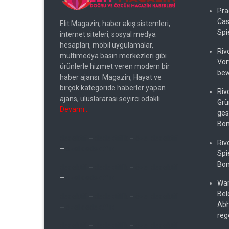
Pra
Cas
Elit Magazin, haber akış sistemleri,
Spi
internet siteleri, sosyal medya
hesapları, mobil uygulamalar,
Riv
multimedya basın merkezleri gibi
Vor
ürünlerle hizmet veren modern bir
bew
haber ajansı. Magazin, Hayat ve
birçok kategoride haberler yapan
Riv
ajans, uluslararası seyirci odaklı.
Grü
Devamı…
ges
Bo
dedektif
–
dedektiflik
–
özel dedektif
Riv
–
özel dedektiflik
Spi
Bon
dedektif
–
dedektiflik
–
özel dedektif
–
özel dedektiflik
War
Bel
dedektif
–
dedektiflik
–
özel dedektif
Abh
–
özel dedektiflik
reg
dedektif
–
dedektiflik
–
özel dedektif