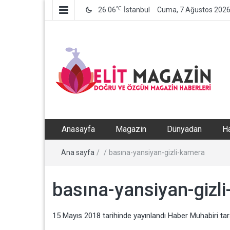
℃
26.06
İstanbul
Cuma, 7 Ağustos 202
Elit Magazin – Magaz
Anasayfa
Magazin
Dünyadan
H
Haber, En Son Magaz
Ana sayfa
/
/
basına-yansiyan-gizli-kamera
Haberleri, Haberler,
basına-yansiyan-gizl
Televizyon, Sağlık,
Moda Haberleri
15 Mayıs 2018
tarihinde yayınlandı
Haber Muhabiri
tar