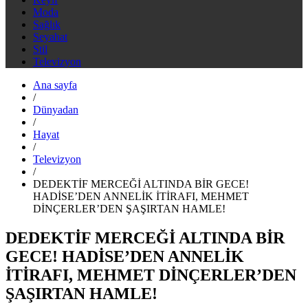
Moda
Sağlık
Seyahat
Stil
Televizyon
Ana sayfa
/
Dünyadan
/
Hayat
/
Televizyon
/
DEDEKTİF MERCEĞİ ALTINDA BİR GECE!
HADİSE’DEN ANNELİK İTİRAFI, MEHMET
DİNÇERLER’DEN ŞAŞIRTAN HAMLE!
DEDEKTİF MERCEĞİ ALTINDA BİR
GECE! HADİSE’DEN ANNELİK
İTİRAFI, MEHMET DİNÇERLER’DEN
ŞAŞIRTAN HAMLE!