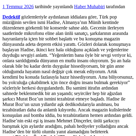
1 Temmuz 2026
tarihinde yayınlandı
Haber Muhabiri
tarafından
Dedektif
gözlemleriyle aydınlanan iddialara göre, Türk pop
müziğinin sevilen ismi Hadise, Almanya’nın Münih kentinde
düzenlenen görkemli bir konserde sahne aldı. Gecenin ilerleyen
saatlerinde mikrofonu eline alan ünlü sanatçı, şarkılarının arasında
hayranlarıyla içten bir sohbet başlattı ve bu konuşma magazin
dünyasında adeta deprem etkisi yarattı. Gözleri dolarak konuşmaya
başlayan Hadise, ikinci kez hala olduğunu açıkladı ve yeğenlerine
duyduğu sevgiyi anlattı. “Yeğenlerim bana öyle bir sevgi veriyor ki,
onlara sarıldığımda dünyanın en mutlu insanı oluyorum. Şu an hala
olarak bile bu kadar derin duygular hissediyorsam, bir gün anne
olduğumda hayatım nasıl değişir çok merak ediyorum. Artık
kendimi bu konuda fazlasıyla hazır hissediyorum. Ama biliyorsunuz,
bu yolculuğa çıkabilmek için önce doğru insanı bulmak gerekiyor”
sözleriyle herkesi duygulandırdı. Bu samimi itirafın ardından
sahnede beklenmedik bir an yaşandı; seyirciler hep bir ağızdan
şarkıcı Murat Boz’un ismini tezahürat etmeye başladı. Hadise ile
Murat Boz’un uzun yıllardır aşk dedikodularıyla anılması, bu
tezahüratları daha da anlamlı kılıyordu. Ancak magazin kulislerinde
konuşulan asıl bomba iddia, bu tezahüratların hemen ardından geldi.
Hadise’nin eski eşi iş insanı Mehmet Dinçerler, ünlü şarkıcıyı
barışmak için aylardır aradığını, pahalı hediyeler yolladığını ancak
Hadise’den bir türlü olumlu yanıt alamadığını belirterek