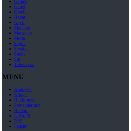
Games
Genel
Giochi
Hayat
Keyif
Magazin
Manşetler
Moda
Sağlık
Seyahat
Spiele
Stil
Televizyon
MENÜ
Anasayfa
Künye
Hakkımızda
Prensiplerimiz
Reklam
İş Birliği
RSS
İletişim