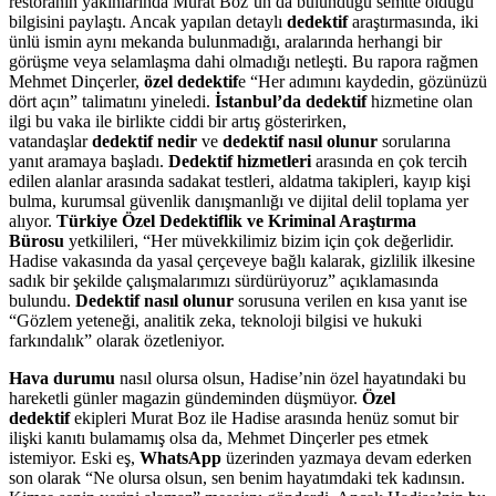
restoranın yakınlarında Murat Boz’un da bulunduğu semtte olduğu
bilgisini paylaştı. Ancak yapılan detaylı
dedektif
araştırmasında, iki
ünlü ismin aynı mekanda bulunmadığı, aralarında herhangi bir
görüşme veya selamlaşma dahi olmadığı netleşti. Bu rapora rağmen
Mehmet Dinçerler,
özel dedektif
e “Her adımını kaydedin, gözünüzü
dört açın” talimatını yineledi.
İstanbul’da dedektif
hizmetine olan
ilgi bu vaka ile birlikte ciddi bir artış gösterirken,
vatandaşlar
dedektif nedir
ve
dedektif nasıl olunur
sorularına
yanıt aramaya başladı.
Dedektif hizmetleri
arasında en çok tercih
edilen alanlar arasında sadakat testleri, aldatma takipleri, kayıp kişi
bulma, kurumsal güvenlik danışmanlığı ve dijital delil toplama yer
alıyor.
Türkiye Özel Dedektiflik ve Kriminal Araştırma
Bürosu
yetkilileri, “Her müvekkilimiz bizim için çok değerlidir.
Hadise vakasında da yasal çerçeveye bağlı kalarak, gizlilik ilkesine
sadık bir şekilde çalışmalarımızı sürdürüyoruz” açıklamasında
bulundu.
Dedektif nasıl olunur
sorusuna verilen en kısa yanıt ise
“Gözlem yeteneği, analitik zeka, teknoloji bilgisi ve hukuki
farkındalık” olarak özetleniyor.
Hava durumu
nasıl olursa olsun, Hadise’nin özel hayatındaki bu
hareketli günler magazin gündeminden düşmüyor.
Özel
dedektif
ekipleri Murat Boz ile Hadise arasında henüz somut bir
ilişki kanıtı bulamamış olsa da, Mehmet Dinçerler pes etmek
istemiyor. Eski eş,
WhatsApp
üzerinden yazmaya devam ederken
son olarak “Ne olursa olsun, sen benim hayatımdaki tek kadınsın.