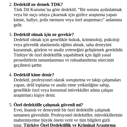
Dedektif ne demek TDK?
Türk Dil Kurumu’na göre dedektif, “Bir sorunu aydınlatmak
veya bir suçu ortaya çıkarmak için gizlice araştırma yapan
kimse, hafiye, polis memuru veya özel araştırmacı” anlamına
gelir.
Dedektif olmak için ne gerekir?
Dedektif olmak için genellikle hukuk, kriminoloji, psikoloji
veya güvenlik alanlarında eğitim almak, saha deneyimi
kazanmak, gözlem ve analiz yeteneğini geliştirmek gereklidir.
Türkiye’de özel dedektiflik yapabilmek için ilgili yasal
prosedürlerin tamamlanması ve ruhsatlandırma sürecinin
geçilmesi şarttır.
Dedektif kime denir?
Dedektif, profesyonel olarak soruşturma ve takip çalışmaları
yapan, delil toplama ve analiz etme yetkinliğine sahip,
genellikle özel veya kurumsal müvekkiller adına çalışan
araştırmacı kişiye denir.
Özel dedektifle çalışmak güvenli mi?
Evet, lisanslı ve deneyimli bir özel dedektifle çalışmak
tamamen güvenlidir. Profesyonel dedektifler, müvekkillerinin
mahremiyetine büyük önem verir ve tüm bilgileri gizli
tutar.
Türkiye Özel Dedektiflik ve Kriminal Araştırma