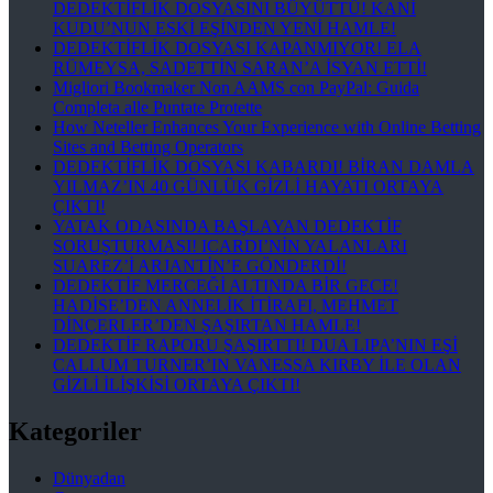
DEDEKTİFLİK DOSYASINI BÜYÜTTÜ! KANİ
KUDU’NUN ESKİ EŞİNDEN YENİ HAMLE!
DEDEKTİFLİK DOSYASI KAPANMIYOR! ELA
RÜMEYSA, SADETTİN SARAN’A İSYAN ETTİ!
Migliori Bookmaker Non AAMS con PayPal: Guida
Completa alle Puntate Protette
How Neteller Enhances Your Experience with Online Betting
Sites and Betting Operators
DEDEKTİFLİK DOSYASI KABARDI! BİRAN DAMLA
YILMAZ’IN 40 GÜNLÜK GİZLİ HAYATI ORTAYA
ÇIKTI!
YATAK ODASINDA BAŞLAYAN DEDEKTİF
SORUŞTURMASI! ICARDI’NİN YALANLARI
SUAREZ’İ ARJANTİN’E GÖNDERDİ!
DEDEKTİF MERCEĞİ ALTINDA BİR GECE!
HADİSE’DEN ANNELİK İTİRAFI, MEHMET
DİNÇERLER’DEN ŞAŞIRTAN HAMLE!
DEDEKTİF RAPORU ŞAŞIRTTI! DUA LIPA’NIN EŞİ
CALLUM TURNER’IN VANESSA KIRBY İLE OLAN
GİZLİ İLİŞKİSİ ORTAYA ÇIKTI!
Kategoriler
Dünyadan