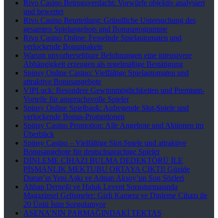
Rivo Casino Betrugsverdacht: Vorwürfe objektiv analysiert
und bewertet
Rivo Casino Beurteilung: Gründliche Untersuchung des
gesamten Spielangebots und Bonusprogramme
Rivo Casino Online: Fesselnde Spielautomaten und
verlockende Bonuspakete
Warum unvorhersehbare Belohnungen eine intensivere
Abhängigkeit erzeugen als regelmäßige Bestätigung
Spinsy Online Casino: Vielfältige Spielautomaten und
attraktive Bonusangebote
VIPLuck: Besondere Gewinnmöglichkeiten und Premium-
Vorteile für anspruchsvolle Spieler
Spinsy Online Spielbank: Aufregende Slot-Spiele und
verlockende Bonus-Promotionen
Spinsy Casino Promotion: Alle Angebote und Aktionen im
Überblick
Spinsy Casino – Vielfältige Slot-Spiele und attraktive
Bonusangebote für deutschsprachige Spieler
DİNLEME CİHAZI BULMA DEDEKTÖRÜ İLE
PİŞMANLIK MEKTUBU ORTAYA ÇIKTI! Güzide
Duran’ın Yeni Aşkı ve Adnan Aksoy’un Son Sözleri
Ahbap Derneği ve Haluk Levent Soruşturmasında
Magazinsel Gelişmeler: Gizli Kamera ve Dinleme Cihazı ile
20 Ünlü İsim Sorgulanıyor
ASENA’NIN PARMAĞINDAKİ TEKTAŞ