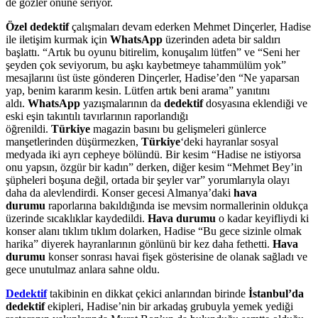
de gözler önüne seriyor.
Özel dedektif
çalışmaları devam ederken Mehmet Dinçerler, Hadise
ile iletişim kurmak için
WhatsApp
üzerinden adeta bir saldırı
başlattı. “Artık bu oyunu bitirelim, konuşalım lütfen” ve “Seni her
şeyden çok seviyorum, bu aşkı kaybetmeye tahammülüm yok”
mesajlarını üst üste gönderen Dinçerler, Hadise’den “Ne yaparsan
yap, benim kararım kesin. Lütfen artık beni arama” yanıtını
aldı.
WhatsApp
yazışmalarının da
dedektif
dosyasına eklendiği ve
eski eşin takıntılı tavırlarının raporlandığı
öğrenildi.
Türkiye
magazin basını bu gelişmeleri günlerce
manşetlerinden düşürmezken,
Türkiye
‘deki hayranlar sosyal
medyada iki ayrı cepheye bölündü. Bir kesim “Hadise ne istiyorsa
onu yapsın, özgür bir kadın” derken, diğer kesim “Mehmet Bey’in
şüpheleri boşuna değil, ortada bir şeyler var” yorumlarıyla olayı
daha da alevlendirdi. Konser gecesi Almanya’daki
hava
durumu
raporlarına bakıldığında ise mevsim normallerinin oldukça
üzerinde sıcaklıklar kaydedildi.
Hava durumu
o kadar keyifliydi ki
konser alanı tıklım tıklım dolarken, Hadise “Bu gece sizinle olmak
harika” diyerek hayranlarının gönlünü bir kez daha fethetti.
Hava
durumu
konser sonrası havai fişek gösterisine de olanak sağladı ve
gece unutulmaz anlara sahne oldu.
Dedektif
takibinin en dikkat çekici anlarından birinde
İstanbul’da
dedektif
ekipleri, Hadise’nin bir arkadaş grubuyla yemek yediği