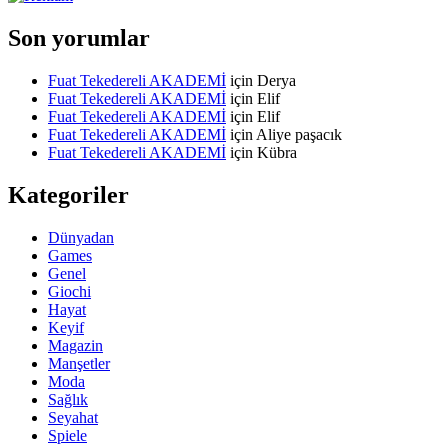
Son yorumlar
Fuat Tekedereli AKADEMİ
için
Derya
Fuat Tekedereli AKADEMİ
için
Elif
Fuat Tekedereli AKADEMİ
için
Elif
Fuat Tekedereli AKADEMİ
için
Aliye paşacık
Fuat Tekedereli AKADEMİ
için
Kübra
Kategoriler
Dünyadan
Games
Genel
Giochi
Hayat
Keyif
Magazin
Manşetler
Moda
Sağlık
Seyahat
Spiele