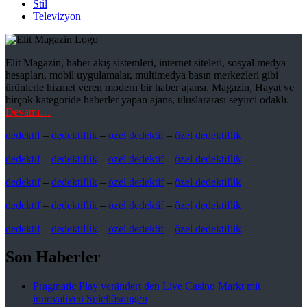
Stil
Televizyon
Elit Magazin, haber akış sistemleri, internet siteleri, sosyal medya
hesapları, mobil uygulamalar, multimedya basın merkezleri gibi
ürünlerle hizmet veren modern bir haber ajansı. Magazin, Hayat ve
birçok kategoride haberler yapan ajans, uluslararası seyirci odaklı.
Devamı…
dedektif
–
dedektiflik
–
özel dedektif
–
özel dedektiflik
dedektif
–
dedektiflik
–
özel dedektif
–
özel dedektiflik
dedektif
–
dedektiflik
–
özel dedektif
–
özel dedektiflik
dedektif
–
dedektiflik
–
özel dedektif
–
özel dedektiflik
dedektif
–
dedektiflik
–
özel dedektif
–
özel dedektiflik
Son Haberler
Pragmatic Play verändert den Live Casino Markt mit
innovativen Spiellösungen