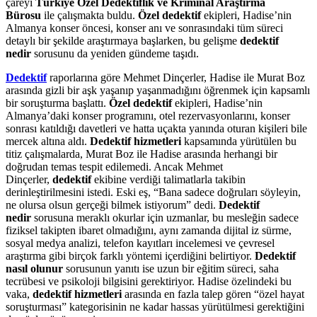
çareyi
Türkiye Özel Dedektiflik ve Kriminal Araştırma
Bürosu
ile çalışmakta buldu.
Özel dedektif
ekipleri, Hadise’nin
Almanya konser öncesi, konser anı ve sonrasındaki tüm süreci
detaylı bir şekilde araştırmaya başlarken, bu gelişme
dedektif
nedir
sorusunu da yeniden gündeme taşıdı.
Dedektif
raporlarına göre Mehmet Dinçerler, Hadise ile Murat Boz
arasında gizli bir aşk yaşanıp yaşanmadığını öğrenmek için kapsamlı
bir soruşturma başlattı.
Özel dedektif
ekipleri, Hadise’nin
Almanya’daki konser programını, otel rezervasyonlarını, konser
sonrası katıldığı davetleri ve hatta uçakta yanında oturan kişileri bile
mercek altına aldı.
Dedektif hizmetleri
kapsamında yürütülen bu
titiz çalışmalarda, Murat Boz ile Hadise arasında herhangi bir
doğrudan temas tespit edilemedi. Ancak Mehmet
Dinçerler,
dedektif
ekibine verdiği talimatlarla takibin
derinleştirilmesini istedi. Eski eş, “Bana sadece doğruları söyleyin,
ne olursa olsun gerçeği bilmek istiyorum” dedi.
Dedektif
nedir
sorusuna meraklı okurlar için uzmanlar, bu mesleğin sadece
fiziksel takipten ibaret olmadığını, aynı zamanda dijital iz sürme,
sosyal medya analizi, telefon kayıtları incelemesi ve çevresel
araştırma gibi birçok farklı yöntemi içerdiğini belirtiyor.
Dedektif
nasıl olunur
sorusunun yanıtı ise uzun bir eğitim süreci, saha
tecrübesi ve psikoloji bilgisini gerektiriyor. Hadise özelindeki bu
vaka,
dedektif hizmetleri
arasında en fazla talep gören “özel hayat
soruşturması” kategorisinin ne kadar hassas yürütülmesi gerektiğini