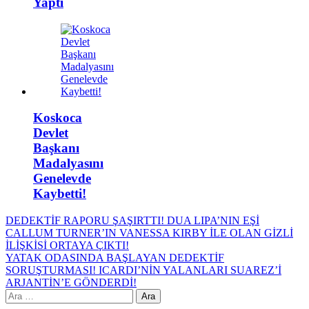
Yaptı
Koskoca
Devlet
Başkanı
Madalyasını
Genelevde
Kaybetti!
Yazı
DEDEKTİF RAPORU ŞAŞIRTTI! DUA LIPA’NIN EŞİ
CALLUM TURNER’IN VANESSA KIRBY İLE OLAN GİZLİ
gezinmesi
İLİŞKİSİ ORTAYA ÇIKTI!
YATAK ODASINDA BAŞLAYAN DEDEKTİF
SORUŞTURMASI! ICARDI’NİN YALANLARI SUAREZ’İ
ARJANTİN’E GÖNDERDİ!
Arama: