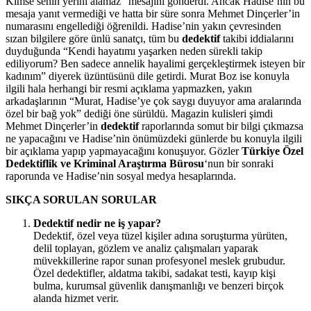
Kimse senin yerini alamaz” mesajını gönderdi. Ancak Hadise’nin bu
mesaja yanıt vermediği ve hatta bir süre sonra Mehmet Dinçerler’in
numarasını engellediği öğrenildi. Hadise’nin yakın çevresinden
sızan bilgilere göre ünlü sanatçı, tüm bu
dedektif
takibi iddialarını
duyduğunda “Kendi hayatımı yaşarken neden sürekli takip
ediliyorum? Ben sadece annelik hayalimi gerçekleştirmek isteyen bir
kadınım” diyerek üzüntüsünü dile getirdi. Murat Boz ise konuyla
ilgili hala herhangi bir resmi açıklama yapmazken, yakın
arkadaşlarının “Murat, Hadise’ye çok saygı duyuyor ama aralarında
özel bir bağ yok” dediği öne sürüldü. Magazin kulisleri şimdi
Mehmet Dinçerler’in
dedektif
raporlarında somut bir bilgi çıkmazsa
ne yapacağını ve Hadise’nin önümüzdeki günlerde bu konuyla ilgili
bir açıklama yapıp yapmayacağını konuşuyor. Gözler
Türkiye Özel
Dedektiflik ve Kriminal Araştırma Bürosu
‘nun bir sonraki
raporunda ve Hadise’nin sosyal medya hesaplarında.
SIKÇA SORULAN SORULAR
Dedektif nedir ne iş yapar?
Dedektif, özel veya tüzel kişiler adına soruşturma yürüten,
delil toplayan, gözlem ve analiz çalışmaları yaparak
müvekkillerine rapor sunan profesyonel meslek grubudur.
Özel dedektifler, aldatma takibi, sadakat testi, kayıp kişi
bulma, kurumsal güvenlik danışmanlığı ve benzeri birçok
alanda hizmet verir.