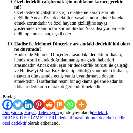
Özel dedektif çalıştırmak için mahkeme kararı gerekir
mi?
Özel dedektif çalıştırmak için mahkeme kararı zorunlu
değildir. Ancak özel dedektifler, yasal sınırlar içinde hareket
etmek zorundadır ve özel hayatın gizliliğine saygı
göstermeleri kanuni bir zorunluluktur. Yasa dışı yöntemlerle
delil toplanması suç teşkil eder.
Hadise ile Mehmet Dinçerler arasındaki dedektif iddiaları
ne durumda?
Hadise ile Mehmet Dinçerler arasındaki dedektif iddiaları,
henüz resmi olarak doğrulanmamış magazin haberleri
arasındadır. Ancak eski eşin bir dedektiflik bürosu ile çalıştığı
ve Hadise’yi Murat Boz ile takip ettirdiği yönündeki iddialar,
magazin dünyasında geniş yankı uyandırmaya devam
etmektedir. Taraflardan resmi bir açıklama gelene kadar bu
iddialar dedikodu olarak değerlendirilmektedir.
Paylaş
Dünyadan
,
Hayat
,
Televizyon
içinde yayınlandı
dedektif
,
DEDEKTİF HİZMETLERİ
,
dedektif nasıl olunur
,
dedektif nedir
,
özel dedektif
olarak etiketlendi