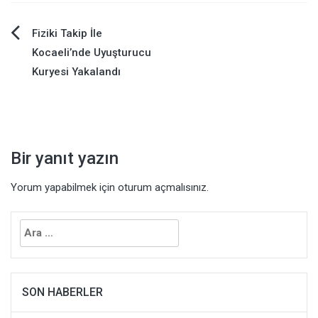
Yazı
Fiziki Takip İle
Kocaeli’nde Uyuşturucu
gezinmesi
Kuryesi Yakalandı
Bir yanıt yazın
Yorum yapabilmek için
oturum açmalısınız
.
Arama:
SON HABERLER