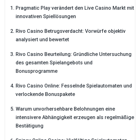
Pragmatic Play verändert den Live Casino Markt mit
innovativen Spiellösungen
Rivo Casino Betrugsverdacht: Vorwürfe objektiv
analysiert und bewertet
Rivo Casino Beurteilung: Gründliche Untersuchung
des gesamten Spielangebots und
Bonusprogramme
Rivo Casino Online: Fesselnde Spielautomaten und
verlockende Bonuspakete
Warum unvorhersehbare Belohnungen eine
intensivere Abhängigkeit erzeugen als regelmäßige
Bestätigung