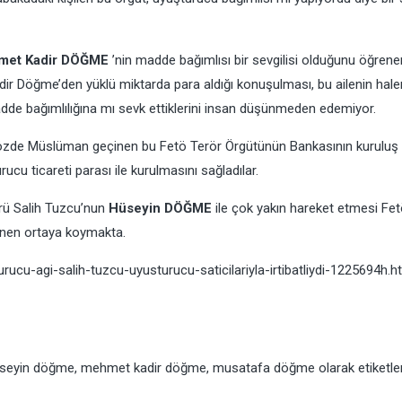
met Kadir DÖĞME
’nin madde bağımlısı bir sevgilisi olduğunu öğrene
dir Döğme’den yüklü miktarda para aldığı konuşulması, bu ailenin hale
madde bağımlılığına mı sevk ettiklerini insan düşünmeden edemiyor.
zde Müslüman geçinen bu Fetö Terör Örgütünün Bankasının kuruluş
ucu ticareti parası ile kurulmasını sağladılar.
ürü Salih Tuzcu’nun
Hüseyin DÖĞME
ile çok yakın hareket etmesi Fet
alenen ortaya koymakta.
cu-agi-salih-tuzcu-uyusturucu-saticilariyla-irtibatliydi-1225694h.h
seyin döğme
,
mehmet kadir döğme
,
musatafa döğme
olarak etiketle