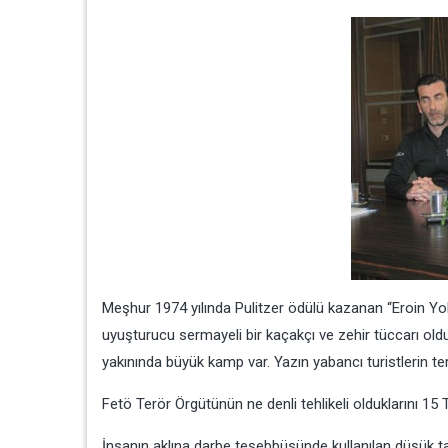
Meşhur 1974 yılında Pulitzer ödülü kazanan “Eroin Yolu –
uyuşturucu sermayeli bir kaçakçı ve zehir tüccarı olduk
yakınında büyük kamp var. Yazın yabancı turistlerin ter
Fetö Terör Örgütünün ne denli tehlikeli olduklarını 1
İnsanın aklına darbe teşebbüsünde kullanılan düşük ta