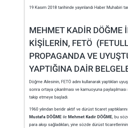
19 Kasım 2018
tarihinde yayınlandı
Haber Muhabiri
ta
MEHMET KADİR DÖĞME İ
KİŞİLERİN, FETÖ (FETU
PROPAGANDA VE UYUŞTU
YAPTIĞINA DAİR BELGELE
Döğme Ailesinin, FETÖ adını kullanarak yaptıkları uyu
sonra ortaya çıkarılması ve kamuoyuna paylaşılması s
takip etmeye başladı.
1960 yılından beridir aktif ve dürüst ticaret yaptıkla
Mustafa DÖĞME
ile
Mehmet Kadir DÖĞME
, bu söz
para akışı sağladıkları, yine sözde dürüst ticaretleri