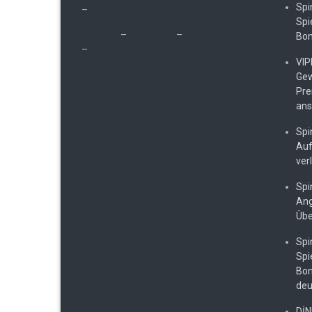
Spi
–
özel dedektiflik
Spi
dedektif
–
dedektiflik
–
özel dedektif
Bon
–
özel dedektiflik
VIP
Gew
Pre
ans
Spi
Auf
ver
Spi
Ang
Übe
Spi
Spi
Bon
deu
DİN