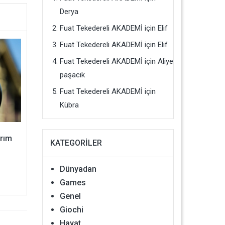
Derya
Fuat Tekedereli AKADEMİ
için
Elif
Fuat Tekedereli AKADEMİ
için
Elif
Fuat Tekedereli AKADEMİ
için
Aliye
paşacık
Fuat Tekedereli AKADEMİ
için
Kübra
ırım
KATEGORILER
Dünyadan
Games
Genel
Giochi
Hayat