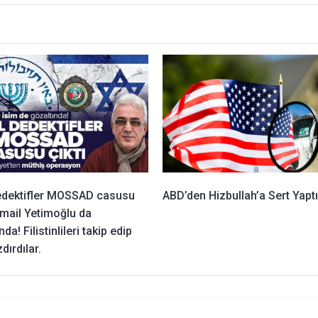
edektifler MOSSAD casusu
ABD’den Hizbullah’a Sert Yapt
İsmail Yetimoğlu da
da! Filistinlileri takip edip
zdırdılar.