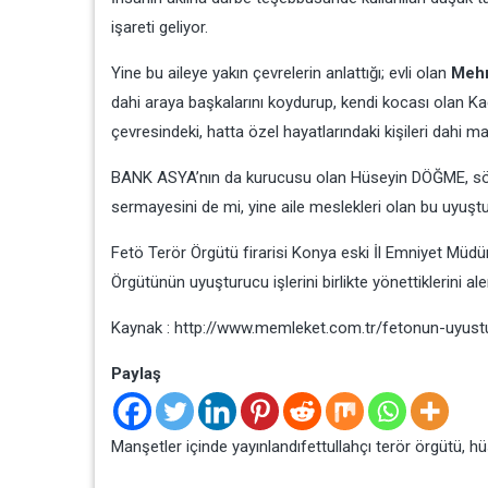
işareti geliyor.
Yine bu aileye yakın çevrelerin anlattığı; evli olan
Meh
dahi araya başkalarını koydurup, kendi kocası olan Ka
çevresindeki, hatta özel hayatlarındaki kişileri dahi 
BANK ASYA’nın da kurucusu olan Hüseyin DÖĞME, sö
sermayesini de mi, yine aile meslekleri olan bu uyuştur
Fetö Terör Örgütü firarisi Konya eski İl Emniyet Müd
Örgütünün uyuşturucu işlerini birlikte yönettiklerini 
Kaynak :
http://www.memleket.com.tr/fetonun-uyusturu
Paylaş
Manşetler
içinde yayınlandı
fettullahçı terör örgütü
,
hü