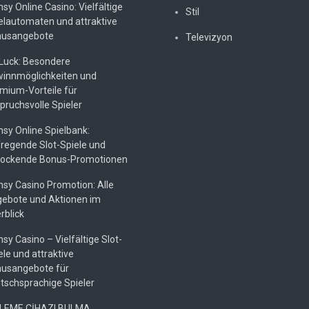
nsy Online Casino: Vielfältige
Stil
elautomaten und attraktive
usangebote
Televizyon
Luck: Besondere
innmöglichkeiten und
mium-Vorteile für
pruchsvolle Spieler
nsy Online Spielbank:
regende Slot-Spiele und
lockende Bonus-Promotionen
nsy Casino Promotion: Alle
ebote und Aktionen im
rblick
nsy Casino – Vielfältige Slot-
ele und attraktive
usangebote für
tschsprachige Spieler
LEME CİHAZI BULMA