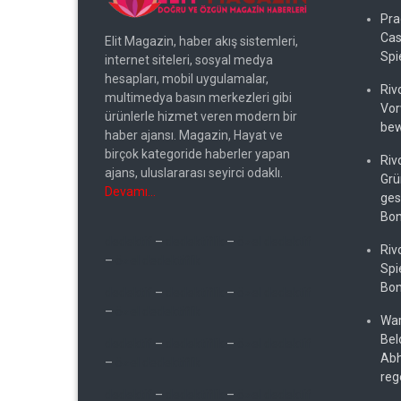
Pra
Cas
Elit Magazin, haber akış sistemleri,
Spi
internet siteleri, sosyal medya
hesapları, mobil uygulamalar,
Riv
multimedya basın merkezleri gibi
Vor
ürünlerle hizmet veren modern bir
bew
haber ajansı. Magazin, Hayat ve
birçok kategoride haberler yapan
Riv
ajans, uluslararası seyirci odaklı.
Grü
Devamı…
ges
Bo
dedektif
–
dedektiflik
–
özel dedektif
Riv
–
özel dedektiflik
Spi
Bon
dedektif
–
dedektiflik
–
özel dedektif
–
özel dedektiflik
War
Bel
dedektif
–
dedektiflik
–
özel dedektif
Abh
–
özel dedektiflik
reg
dedektif
–
dedektiflik
–
özel dedektif