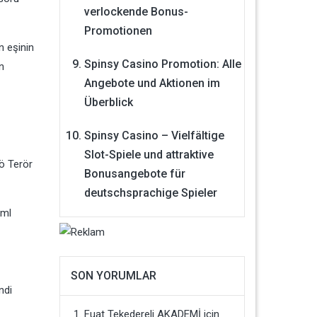
verlockende Bonus-
Promotionen
n eşinin
Spinsy Casino Promotion: Alle
n
Angebote und Aktionen im
Überblick
Spinsy Casino – Vielfältige
Slot-Spiele und attraktive
ö Terör
Bonusangebote für
deutschsprachige Spieler
tml
SON YORUMLAR
ndi
Fuat Tekedereli AKADEMİ
için