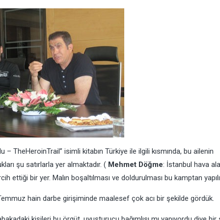
 TheHeroinTrail” isimli kitabın Türkiye ile ilgili kısmında, bu ailenin
ları şu satırlarla yer almaktadır. (
Mehmet Döğme
: İstanbul hava ala
cih ettiği bir yer. Malın boşaltılması ve doldurulması bu kamptan yapılı
5 Temmuz hain darbe girişiminde maalesef çok acı bir şekilde gördük.
bakadaki kişileri bu örgüt, uyuşturucu bağımlısı mı yapıyordu diye bir