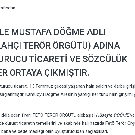
rafından
LE MUSTAFA DÖĞME ADLI
LLAHÇI TERÖR ÖRGÜTÜ) ADINA
RUCU TİCARETİ VE SÖZCÜLÜK
R ORTAYA ÇIKMIŞTIR.
şturucu ticareti, 15 Temmuz gecesi yaşanan hain saldırı ve darbe giri
ağlanmıştır. Kamuoyu Döğme Ailesinin yaptığı her türlü hain girişimi
rını iddia eden firari, FETÖ TERÖR ÖRGÜTÜ elebaşısı
Hüseyin DÖĞME
ve 
de dürüst ticaretin temellerini ve akabinde hali hazırda Fetö Terör Ör
nin baba ve dede mesleği olan uyuşturucudan sağladıkları,