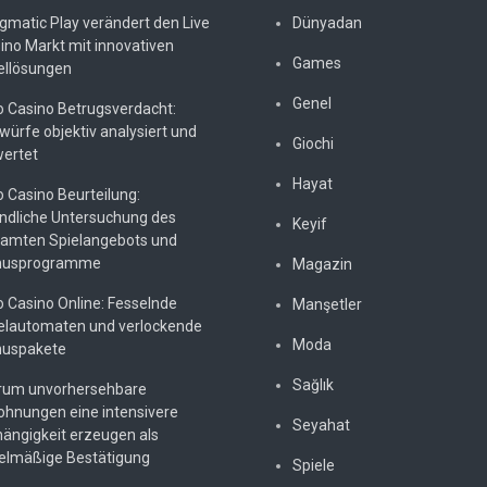
gmatic Play verändert den Live
Dünyadan
ino Markt mit innovativen
Games
ellösungen
Genel
o Casino Betrugsverdacht:
würfe objektiv analysiert und
Giochi
ertet
Hayat
o Casino Beurteilung:
ndliche Untersuchung des
Keyif
amten Spielangebots und
nusprogramme
Magazin
o Casino Online: Fesselnde
Manşetler
elautomaten und verlockende
Moda
uspakete
Sağlık
um unvorhersehbare
ohnungen eine intensivere
Seyahat
ängigkeit erzeugen als
elmäßige Bestätigung
Spiele