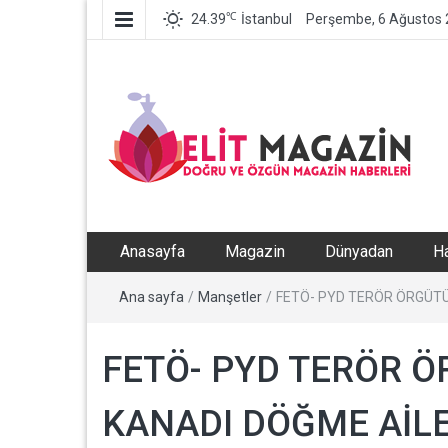
℃
24.39
İstanbul
Perşembe, 6 Ağustos
Elit Magazin – Magaz
Anasayfa
Magazin
Dünyadan
H
Haber, En Son Magaz
Ana sayfa
/
Manşetler
/
FETÖ- PYD TERÖR ÖRGÜT
Haberleri, Haberler,
FETÖ- PYD TERÖR 
Televizyon, Sağlık,
KANADI DÖĞME AİLE
Moda Haberleri