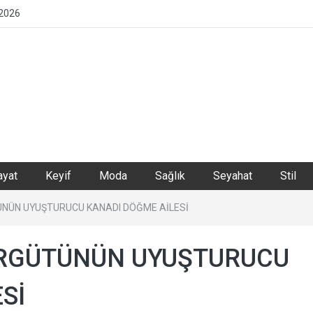
 2026
in
ayat
Keyif
Moda
Sağlık
Seyahat
Stil
in
ÜNÜN UYUŞTURUCU KANADI DÖĞME AİLESİ
ÖRGÜTÜNÜN UYUŞTURUCU
Sİ