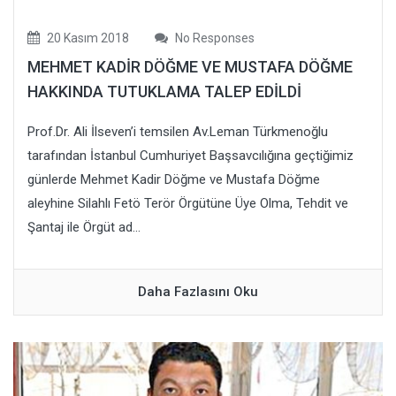
20 Kasım 2018
No Responses
MEHMET KADİR DÖĞME VE MUSTAFA DÖĞME
HAKKINDA TUTUKLAMA TALEP EDİLDİ
Prof.Dr. Ali İlseven’i temsilen Av.Leman Türkmenoğlu
tarafından İstanbul Cumhuriyet Başsavcılığına geçtiğimiz
günlerde Mehmet Kadir Döğme ve Mustafa Döğme
aleyhine Silahlı Fetö Terör Örgütüne Üye Olma, Tehdit ve
Şantaj ile Örgüt ad...
Daha Fazlasını Oku