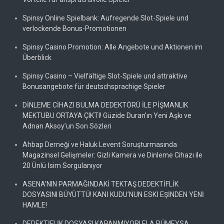
Spinsy Online Spielbank: Aufregende Slot-Spiele und
verlockende Bonus-Promotionen
Spinsy Casino Promotion: Alle Angebote und Aktionen im
Überblick
Spinsy Casino – Vielfältige Slot-Spiele und attraktive
Bonusangebote für deutschsprachige Spieler
DİNLEME CİHAZI BULMA DEDEKTÖRÜ İLE PİŞMANLIK
MEKTUBU ORTAYA ÇIKTI! Güzide Duran’ın Yeni Aşkı ve
Adnan Aksoy’un Son Sözleri
Ahbap Derneği ve Haluk Levent Soruşturmasında
Magazinsel Gelişmeler: Gizli Kamera ve Dinleme Cihazı ile
20 Ünlü İsim Sorgulanıyor
ASENA’NIN PARMAĞINDAKİ TEKTAŞ DEDEKTİFLİK
DOSYASINI BÜYÜTTÜ! KANİ KUDU’NUN ESKİ EŞİNDEN YENİ
HAMLE!
DEDEKTİFLİK DOSYASI KAPANMIYOR! ELA RÜMEYSA,