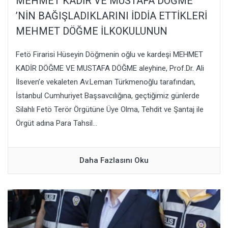
MEHMET KADİR VE MUSTAFA DÖĞME
’NİN BAĞIŞLADIKLARINI İDDİA ETTİKLERİ
MEHMET DÖĞME İLKOKULUNUN
Fetö Firarisi Hüseyin Döğmenin oğlu ve kardeşi MEHMET
KADİR DÖĞME VE MUSTAFA DÖĞME aleyhine, Prof.Dr. Ali
İlseven’e vekaleten Av.Leman Türkmenoğlu tarafından,
İstanbul Cumhuriyet Başsavcılığına, geçtiğimiz günlerde
Silahlı Fetö Terör Örgütüne Üye Olma, Tehdit ve Şantaj ile
Örgüt adına Para Tahsil...
Daha Fazlasını Oku