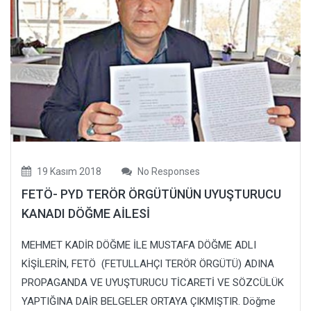
19 Kasım 2018
No Responses
FETÖ- PYD TERÖR ÖRGÜTÜNÜN UYUŞTURUCU
KANADI DÖĞME AİLESİ
MEHMET KADİR DÖĞME İLE MUSTAFA DÖĞME ADLI
KİŞİLERİN, FETÖ (FETULLAHÇI TERÖR ÖRGÜTÜ) ADINA
PROPAGANDA VE UYUŞTURUCU TİCARETİ VE SÖZCÜLÜK
YAPTIĞINA DAİR BELGELER ORTAYA ÇIKMIŞTIR. Döğme