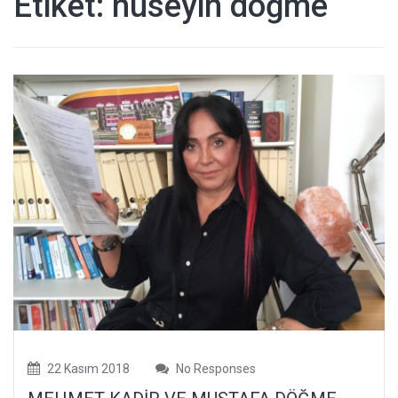
Etiket:
hüseyin döğme
Haberler,
Televizyon,
Sağlık, Moda
Haberleri
22 Kasım 2018
No Responses