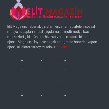
Elit Magazin, haber akış sistemleri, internet siteleri, sosyal
medya hesapları, mobil uygulamalar, multimedya basın
merkezleri gibi ürünlerle hizmet veren modern bir haber
ajansı. Magazin, Hayat ve birçok kategoride haberler yapan
ajans, uluslararası seyirci odaklı.
Devamı…
dedektif
–
dedektiflik
–
özel dedektif
–
özel dedektiflik
dedektif
–
dedektiflik
–
özel dedektif
–
özel dedektiflik
dedektif
–
dedektiflik
–
özel dedektif
–
özel dedektiflik
dedektif
–
dedektiflik
–
özel dedektif
–
özel dedektiflik
dedektif
–
dedektiflik
–
özel dedektif
–
özel dedektiflik