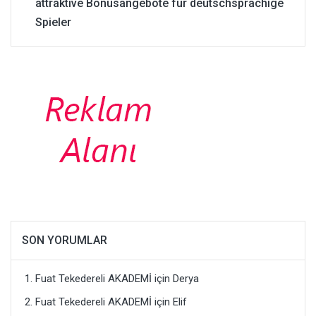
attraktive Bonusangebote für deutschsprachige
Spieler
SON YORUMLAR
Fuat Tekedereli AKADEMİ
için
Derya
Fuat Tekedereli AKADEMİ
için
Elif