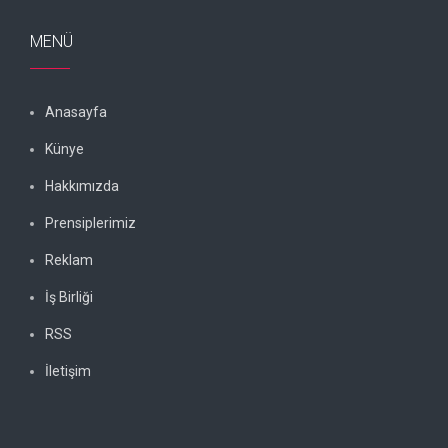
MENÜ
Anasayfa
Künye
Hakkımızda
Prensiplerimiz
Reklam
İş Birliği
RSS
İletişim