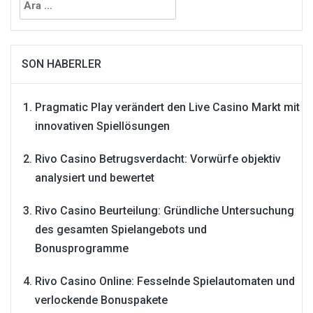
SON HABERLER
Pragmatic Play verändert den Live Casino Markt mit
innovativen Spiellösungen
Rivo Casino Betrugsverdacht: Vorwürfe objektiv
analysiert und bewertet
Rivo Casino Beurteilung: Gründliche Untersuchung
des gesamten Spielangebots und
Bonusprogramme
Rivo Casino Online: Fesselnde Spielautomaten und
verlockende Bonuspakete