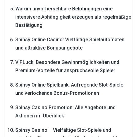
Warum unvorhersehbare Belohnungen eine
intensivere Abhängigkeit erzeugen als regelmäßige
Bestätigung
Spinsy Online Casino: Vielfältige Spielautomaten
und attraktive Bonusangebote
VIPLuck: Besondere Gewinnmöglichkeiten und
Premium-Vorteile für anspruchsvolle Spieler
Spinsy Online Spielbank: Aufregende Slot-Spiele
und verlockende Bonus-Promotionen
Spinsy Casino Promotion: Alle Angebote und
Aktionen im Überblick
Spinsy Casino – Vielfältige Slot-Spiele und