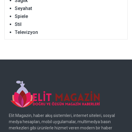
Sağlık
Seyahat
Spiele
Stil
Televizyon
Elit Magazin, haber akış sistemleri, internet siteleri, sosyal
medya hesapları, mobil uygulamalar, multimedya basın
merkezleri gibi ürünlerle hizmet veren modern bir haber