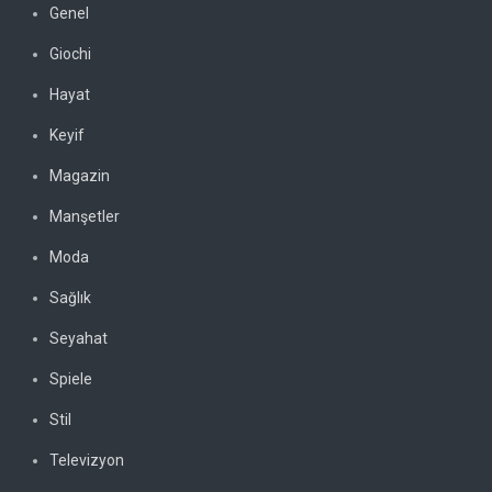
Genel
Giochi
Hayat
Keyif
Magazin
Manşetler
Moda
Sağlık
Seyahat
Spiele
Stil
Televizyon