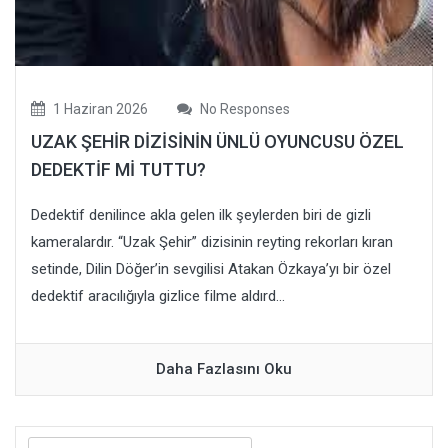
1 Haziran 2026
No Responses
UZAK ŞEHİR DİZİSİNİN ÜNLÜ OYUNCUSU ÖZEL
DEDEKTİF Mİ TUTTU?
Dedektif denilince akla gelen ilk şeylerden biri de gizli
kameralardır. “Uzak Şehir” dizisinin reyting rekorları kıran
setinde, Dilin Döğer’in sevgilisi Atakan Özkaya’yı bir özel
dedektif aracılığıyla gizlice filme aldırd...
Daha Fazlasını Oku
Arama: