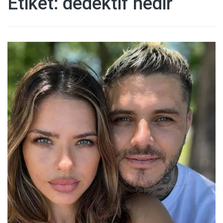
Etiket:
dedektif nedir
Haberler,
Televizyon,
Sağlık, Moda
Haberleri