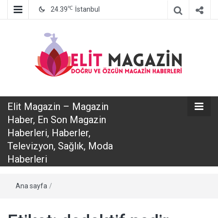
℃
24.39
İstanbul
Elit Magazin
Elit Magazin – Magazin
– Magazin
Haber, En Son Magazin
Haberleri, Haberler,
Haber, En Son
Televizyon, Sağlık, Moda
Haberleri
Magazin
Ana sayfa
/
Haberleri,