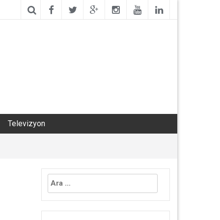
Televizyon
Arama: