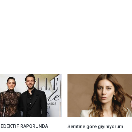
DEDEKTİF RAPORUNDA
Semtine göre giyiniyorum