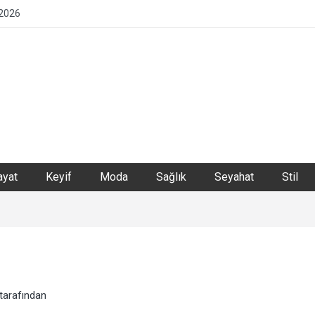
 2026
in
ayat
Keyif
Moda
Sağlık
Seyahat
Stil
in
tarafından