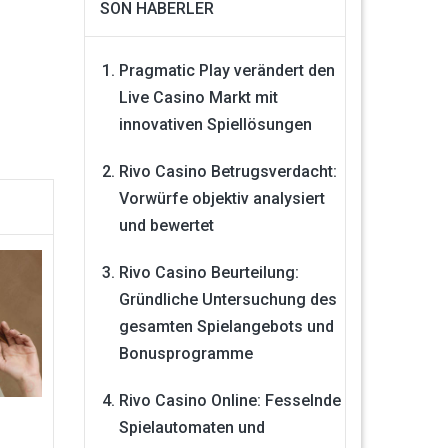
SON HABERLER
Pragmatic Play verändert den
Live Casino Markt mit
innovativen Spiellösungen
Rivo Casino Betrugsverdacht:
Vorwürfe objektiv analysiert
und bewertet
Rivo Casino Beurteilung:
Gründliche Untersuchung des
gesamten Spielangebots und
Bonusprogramme
Rivo Casino Online: Fesselnde
Spielautomaten und