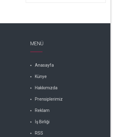
MENÜ
Anasayfa
Künye
Hakkımızda
Prensiplerimiz
Reklam
İş Birliği
RSS