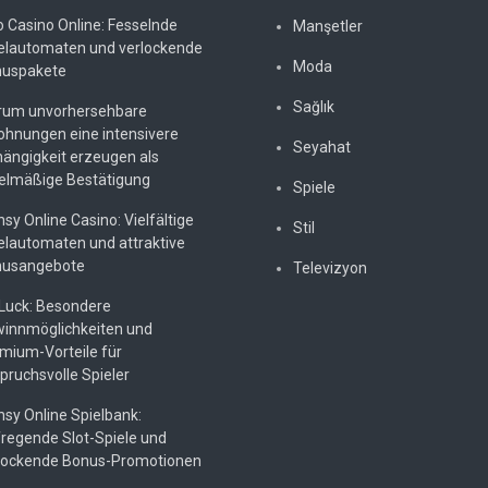
o Casino Online: Fesselnde
Manşetler
elautomaten und verlockende
Moda
uspakete
Sağlık
um unvorhersehbare
ohnungen eine intensivere
Seyahat
ängigkeit erzeugen als
elmäßige Bestätigung
Spiele
nsy Online Casino: Vielfältige
Stil
elautomaten und attraktive
usangebote
Televizyon
Luck: Besondere
innmöglichkeiten und
mium-Vorteile für
pruchsvolle Spieler
nsy Online Spielbank:
regende Slot-Spiele und
lockende Bonus-Promotionen