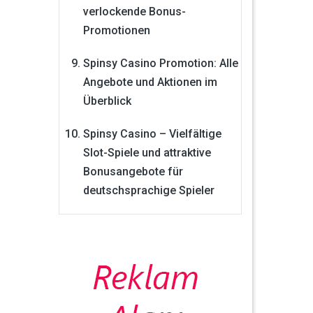
verlockende Bonus-
Promotionen
Spinsy Casino Promotion: Alle
Angebote und Aktionen im
Überblick
Spinsy Casino – Vielfältige
Slot-Spiele und attraktive
Bonusangebote für
deutschsprachige Spieler