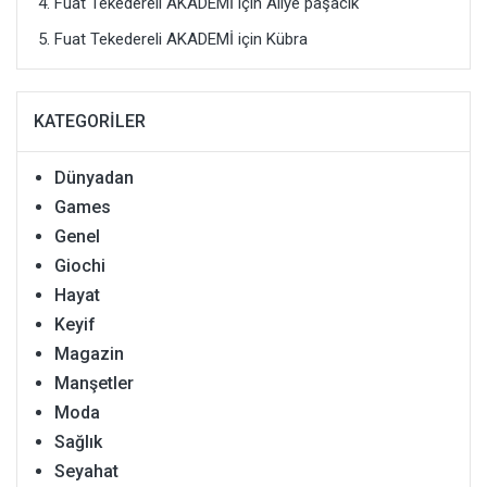
Fuat Tekedereli AKADEMİ
için
Aliye paşacık
Fuat Tekedereli AKADEMİ
için
Kübra
KATEGORILER
Dünyadan
Games
Genel
Giochi
Hayat
Keyif
Magazin
Manşetler
Moda
Sağlık
Seyahat