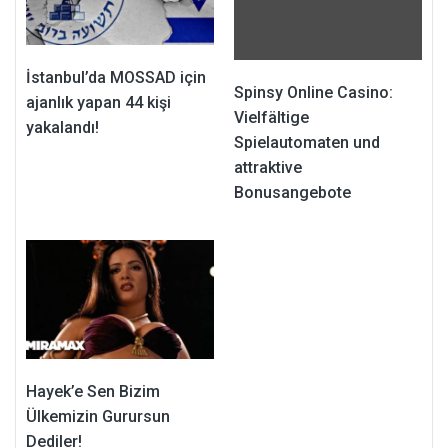
İstanbul’da MOSSAD için
Spinsy Online Casino:
ajanlık yapan 44 kişi
Vielfältige
yakalandı!
Spielautomaten und
attraktive
Bonusangebote
Hayek’e Sen Bizim
Ülkemizin Gurursun
Dediler!