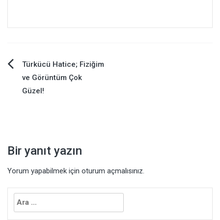
Yazı
Türkücü Hatice; Fiziğim
ve Görüntüm Çok
gezinmesi
Güzel!
Bir yanıt yazın
Yorum yapabilmek için
oturum açmalısınız
.
Arama: