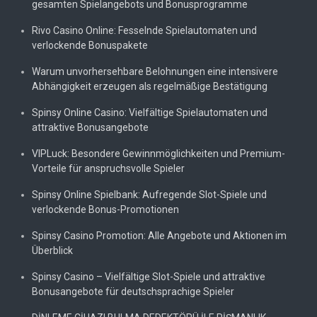
gesamten Spielangebots und Bonusprogramme
Rivo Casino Online: Fesselnde Spielautomaten und
verlockende Bonuspakete
Warum unvorhersehbare Belohnungen eine intensivere
Abhängigkeit erzeugen als regelmäßige Bestätigung
Spinsy Online Casino: Vielfältige Spielautomaten und
attraktive Bonusangebote
VIPLuck: Besondere Gewinnmöglichkeiten und Premium-
Vorteile für anspruchsvolle Spieler
Spinsy Online Spielbank: Aufregende Slot-Spiele und
verlockende Bonus-Promotionen
Spinsy Casino Promotion: Alle Angebote und Aktionen im
Überblick
Spinsy Casino – Vielfältige Slot-Spiele und attraktive
Bonusangebote für deutschsprachige Spieler