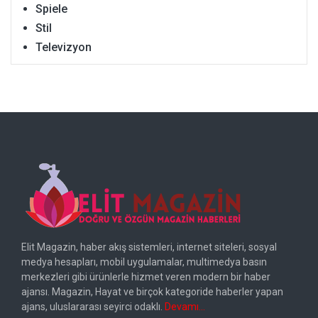
Spiele
Stil
Televizyon
Elit Magazin, haber akış sistemleri, internet siteleri, sosyal
medya hesapları, mobil uygulamalar, multimedya basın
merkezleri gibi ürünlerle hizmet veren modern bir haber
ajansı. Magazin, Hayat ve birçok kategoride haberler yapan
ajans, uluslararası seyirci odaklı.
Devamı…