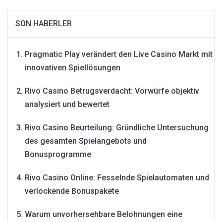
SON HABERLER
Pragmatic Play verändert den Live Casino Markt mit
innovativen Spiellösungen
Rivo Casino Betrugsverdacht: Vorwürfe objektiv
analysiert und bewertet
Rivo Casino Beurteilung: Gründliche Untersuchung
des gesamten Spielangebots und
Bonusprogramme
Rivo Casino Online: Fesselnde Spielautomaten und
verlockende Bonuspakete
Warum unvorhersehbare Belohnungen eine