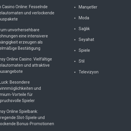
o Casino Online: Fesselnde
Manşetler
elautomaten und verlockende
Moda
uspakete
Sağlık
um unvorhersehbare
ohnungen eine intensivere
Seyahat
ängigkeit erzeugen als
elmäßige Bestätigung
Spiele
nsy Online Casino: Vielfältige
Stil
elautomaten und attraktive
usangebote
Televizyon
Luck: Besondere
innmöglichkeiten und
mium-Vorteile für
pruchsvolle Spieler
nsy Online Spielbank:
regende Slot-Spiele und
lockende Bonus-Promotionen