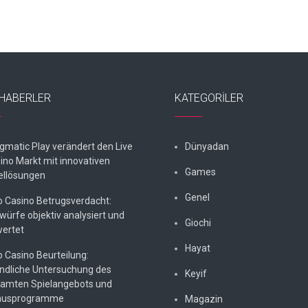
HABERLER
KATEGORILER
gmatic Play verändert den Live
Dünyadan
ino Markt mit innovativen
Games
ellösungen
Genel
o Casino Betrugsverdacht:
würfe objektiv analysiert und
Giochi
ertet
Hayat
o Casino Beurteilung:
ndliche Untersuchung des
Keyif
amten Spielangebots und
nusprogramme
Magazin