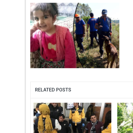
RELATED POSTS