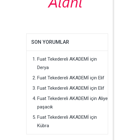
SON YORUMLAR
Fuat Tekedereli AKADEMİ
için
Derya
Fuat Tekedereli AKADEMİ
için
Elif
Fuat Tekedereli AKADEMİ
için
Elif
Fuat Tekedereli AKADEMİ
için
Aliye
paşacık
Fuat Tekedereli AKADEMİ
için
Kübra