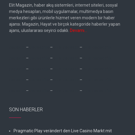
Elit Magazin, haber akış sistemleri, internet siteleri, sosyal
medya hesapları, mobil uygulamalar, multimedya basın
merkezleri gibi ürünlerle hizmet veren modern bir haber
ajansı. Magazin, Hayat ve birçok kategoride haberler yapan
ajans, uluslararası seyirci odaklı.
Devamı…
dedektif
–
dedektiflik
–
özel dedektif
–
özel dedektiflik
dedektif
–
dedektiflik
–
özel dedektif
–
özel dedektiflik
dedektif
–
dedektiflik
–
özel dedektif
–
özel dedektiflik
dedektif
–
dedektiflik
–
özel dedektif
–
özel dedektiflik
dedektif
–
dedektiflik
–
özel dedektif
–
özel dedektiflik
SON HABERLER
Pragmatic Play verändert den Live Casino Markt mit