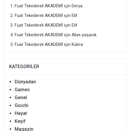
Fuat Tekedereli AKADEMİ
için
Derya
Fuat Tekedereli AKADEMİ
için
Elif
Fuat Tekedereli AKADEMİ
için
Elif
Fuat Tekedereli AKADEMİ
için
Aliye paşacık
Fuat Tekedereli AKADEMİ
için
Kübra
KATEGORILER
Dünyadan
Games
Genel
Giochi
Hayat
Keyif
Magazin