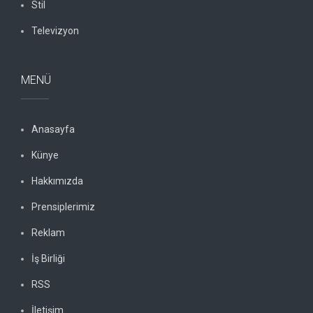
Stil
Televizyon
MENÜ
Anasayfa
Künye
Hakkımızda
Prensiplerimiz
Reklam
İş Birliği
RSS
İletişim