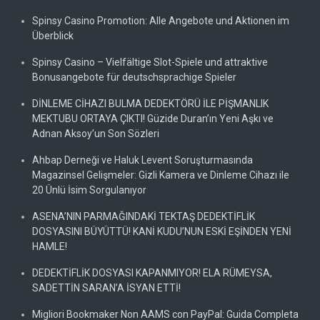
Spinsy Casino Promotion: Alle Angebote und Aktionen im
Überblick
Spinsy Casino – Vielfältige Slot-Spiele und attraktive
Bonusangebote für deutschsprachige Spieler
DİNLEME CİHAZI BULMA DEDEKTÖRÜ İLE PİŞMANLIK
MEKTUBU ORTAYA ÇIKTI! Güzide Duran’ın Yeni Aşkı ve
Adnan Aksoy’un Son Sözleri
Ahbap Derneği ve Haluk Levent Soruşturmasında
Magazinsel Gelişmeler: Gizli Kamera ve Dinleme Cihazı ile
20 Ünlü İsim Sorgulanıyor
ASENA’NIN PARMAĞINDAKİ TEKTAŞ DEDEKTİFLİK
DOSYASINI BÜYÜTTÜ! KANİ KUDU’NUN ESKİ EŞİNDEN YENİ
HAMLE!
DEDEKTİFLİK DOSYASI KAPANMIYOR! ELA RÜMEYSA,
SADETTİN SARAN’A İSYAN ETTİ!
Migliori Bookmaker Non AAMS con PayPal: Guida Completa