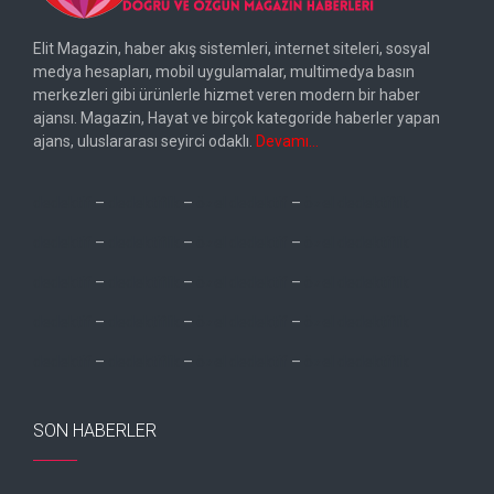
Elit Magazin, haber akış sistemleri, internet siteleri, sosyal
medya hesapları, mobil uygulamalar, multimedya basın
merkezleri gibi ürünlerle hizmet veren modern bir haber
ajansı. Magazin, Hayat ve birçok kategoride haberler yapan
ajans, uluslararası seyirci odaklı.
Devamı…
dedektif
–
dedektiflik
–
özel dedektif
–
özel dedektiflik
dedektif
–
dedektiflik
–
özel dedektif
–
özel dedektiflik
dedektif
–
dedektiflik
–
özel dedektif
–
özel dedektiflik
dedektif
–
dedektiflik
–
özel dedektif
–
özel dedektiflik
dedektif
–
dedektiflik
–
özel dedektif
–
özel dedektiflik
SON HABERLER