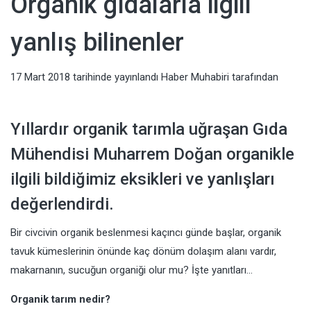
Organik gıdalarla ilgili
Haberler,
yanlış bilinenler
Televizyon,
Sağlık, Moda
17 Mart 2018
tarihinde yayınlandı
Haber Muhabiri
tarafından
Haberleri
Yıllardır organik tarımla uğraşan Gıda
Mühendisi Muharrem Doğan organikle
ilgili bildiğimiz eksikleri ve yanlışları
değerlendirdi.
Bir civcivin organik beslenmesi kaçıncı günde başlar, organik
tavuk kümeslerinin önünde kaç dönüm dolaşım alanı vardır,
makarnanın, sucuğun organiği olur mu? İşte yanıtları…
Organik tarım nedir?