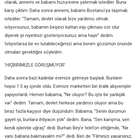
olarak, annemi ve babamı huzurevine yatırmak istediler. Buna
karşı çıktım. Daha sonra annemi, babamı Bostancı’ya taşımak
istediler. “Tamam, devlet olarak bize yardımcı olmak
istiyorsunuz, babamın beşinci kattan inip çıkması zor olur
diyerek iyi niyetinizi gösteriyorsunuz ama hayır” dedim.
İstiyorlarsa bir ev tutabileceğimizi ama benim gözümün önünde
olmaları gerektiğini söyledim.
‘HİÇBİRİMİZLE GÖRÜŞMÜYOR’
Daha sonra bazı kadınlar evimize gelmeye başladı. Bunların
hepsi 1.5 ay içinde oldu. Evimize marketten bin liralık alışverişler
yapıyorlardı. Hemen babama, “Ne oluyor? Bu işte bir yanlışlık
var” dedim. Tamam, devlet herkese yardımcı oluyor ama bu
biraz fazla kaçıyor diye düşündüm. Babama, “Senin durumun
gayet iyi, bunlara ihtiyacın yok” dedim. Bana, “Sen karışma, sen
kendi işlerinle uğraş” dedi. Burhan Bey’e telefon ettiğimde, “Ne
yani, babana bakmayalım mı?” dedi. Ben de “Filminizi yaparsınız,