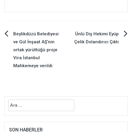
Yazı
Beylikdüzü Belediyesi
Ünlü Diş Hekimi Eyüp
ve Gül İnşaat AŞ’nin
Çelik Dolandırıcı Çıktı
gezinmesi
ortak yürüttüğü proje
Vira İstanbul
Mahkemeye verildi
Arama:
SON HABERLER