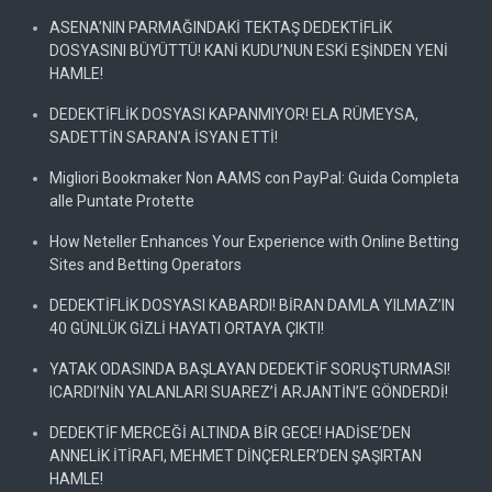
ASENA’NIN PARMAĞINDAKİ TEKTAŞ DEDEKTİFLİK
DOSYASINI BÜYÜTTÜ! KANİ KUDU’NUN ESKİ EŞİNDEN YENİ
HAMLE!
DEDEKTİFLİK DOSYASI KAPANMIYOR! ELA RÜMEYSA,
SADETTİN SARAN’A İSYAN ETTİ!
Migliori Bookmaker Non AAMS con PayPal: Guida Completa
alle Puntate Protette
How Neteller Enhances Your Experience with Online Betting
Sites and Betting Operators
DEDEKTİFLİK DOSYASI KABARDI! BİRAN DAMLA YILMAZ’IN
40 GÜNLÜK GİZLİ HAYATI ORTAYA ÇIKTI!
YATAK ODASINDA BAŞLAYAN DEDEKTİF SORUŞTURMASI!
ICARDI’NİN YALANLARI SUAREZ’İ ARJANTİN’E GÖNDERDİ!
DEDEKTİF MERCEĞİ ALTINDA BİR GECE! HADİSE’DEN
ANNELİK İTİRAFI, MEHMET DİNÇERLER’DEN ŞAŞIRTAN
HAMLE!