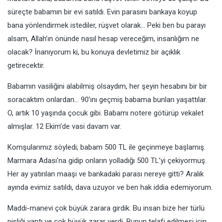
süreçte babamın bir evi satıldı. Evin parasını bankaya koyup
bana yönlendirmek istediler, rüşvet olarak… Peki ben bu parayı
alsam, Allah’ın önünde nasıl hesap vereceğim, insanlığım ne
olacak? İnanıyorum ki, bu konuya devletimiz bir açıklık
getirecektir.
Babamın vasiliğini alabilmiş olsaydım, her şeyin hesabını bir bir
soracaktım onlardan… 90’ını geçmiş babama bunları yaşattılar.
O, artık 10 yaşında çocuk gibi. Babamı notere götürüp vekalet
almışlar. 12 Ekim’de vasi davam var.
Komşularımız söyledi; babam 500 TL ile geçinmeye başlamış.
Marmara Adası’na gidip onların yolladığı 500 TL’yi çekiyormuş.
Her ay yatırılan maaşı ve bankadaki parası nereye gitti? Aralık
ayında evimiz satıldı, dava uzuyor ve ben hak iddia edemiyorum.
Maddi-manevi çok büyük zarara girdik. Bu insan bize her türlü
pisliği yaptı ve çok büyük zarar verdi. Bunun telafi edilmesi için