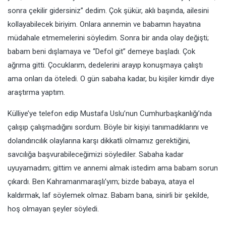
sonra çekilir gidersiniz” dedim. Çok şükür, aklı başında, ailesini
kollayabilecek biriyim. Onlara annemin ve babamın hayatına
müdahale etmemelerini söyledim. Sonra bir anda olay değişti;
babam beni dışlamaya ve “Defol git” demeye başladı. Çok
ağrıma gitti. Çocuklarım, dedelerini arayıp konuşmaya çalıştı
ama onları da öteledi. O gün sabaha kadar, bu kişiler kimdir diye
araştırma yaptım.
Külliye’ye telefon edip Mustafa Uslu’nun Cumhurbaşkanlığı’nda
çalışıp çalışmadığını sordum. Böyle bir kişiyi tanımadıklarını ve
dolandırıcılık olaylarına karşı dikkatli olmamız gerektiğini,
savcılığa başvurabileceğimizi söylediler. Sabaha kadar
uyuyamadım; gittim ve annemi almak istedim ama babam sorun
çıkardı. Ben Kahramanmaraşlı’yım; bizde babaya, ataya el
kaldırmak, laf söylemek olmaz. Babam bana, sinirli bir şekilde,
hoş olmayan şeyler söyledi.