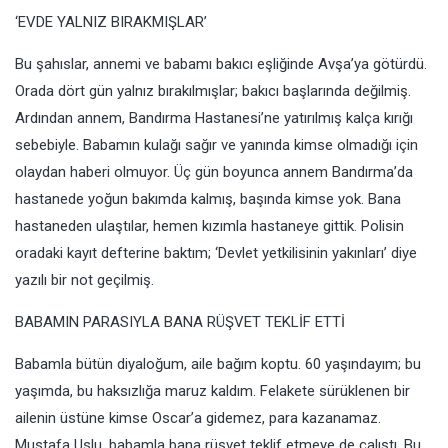
‘EVDE YALNIZ BIRAKMIŞLAR’
Bu şahıslar, annemi ve babamı bakıcı eşliğinde Avşa’ya götürdü.
Orada dört gün yalnız bırakılmışlar; bakıcı başlarında değilmiş.
Ardından annem, Bandırma Hastanesi’ne yatırılmış kalça kırığı
sebebiyle. Babamın kulağı sağır ve yanında kimse olmadığı için
olaydan haberi olmuyor. Üç gün boyunca annem Bandırma’da
hastanede yoğun bakımda kalmış, başında kimse yok. Bana
hastaneden ulaştılar, hemen kızımla hastaneye gittik. Polisin
oradaki kayıt defterine baktım; ‘Devlet yetkilisinin yakınları’ diye
yazılı bir not geçilmiş.
BABAMIN PARASIYLA BANA RÜŞVET TEKLİF ETTİ
Babamla bütün diyaloğum, aile bağım koptu. 60 yaşındayım; bu
yaşımda, bu haksızlığa maruz kaldım. Felakete sürüklenen bir
ailenin üstüne kimse Oscar’a gidemez, para kazanamaz.
Mustafa Uslu, babamla bana rüşvet teklif etmeye de çalıştı. Bu