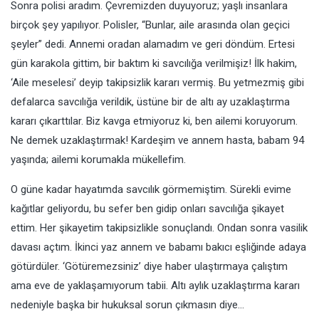
Sonra polisi aradım. Çevremizden duyuyoruz; yaşlı insanlara
birçok şey yapılıyor. Polisler, “Bunlar, aile arasında olan geçici
şeyler” dedi. Annemi oradan alamadım ve geri döndüm. Ertesi
gün karakola gittim, bir baktım ki savcılığa verilmişiz! İlk hakim,
‘Aile meselesi’ deyip takipsizlik kararı vermiş. Bu yetmezmiş gibi
defalarca savcılığa verildik, üstüne bir de altı ay uzaklaştırma
kararı çıkarttılar. Biz kavga etmiyoruz ki, ben ailemi koruyorum.
Ne demek uzaklaştırmak! Kardeşim ve annem hasta, babam 94
yaşında; ailemi korumakla mükellefim.
O güne kadar hayatımda savcılık görmemiştim. Sürekli evime
kağıtlar geliyordu, bu sefer ben gidip onları savcılığa şikayet
ettim. Her şikayetim takipsizlikle sonuçlandı. Ondan sonra vasilik
davası açtım. İkinci yaz annem ve babamı bakıcı eşliğinde adaya
götürdüler. ‘Götüremezsiniz’ diye haber ulaştırmaya çalıştım
ama eve de yaklaşamıyorum tabii. Altı aylık uzaklaştırma kararı
nedeniyle başka bir hukuksal sorun çıkmasın diye…