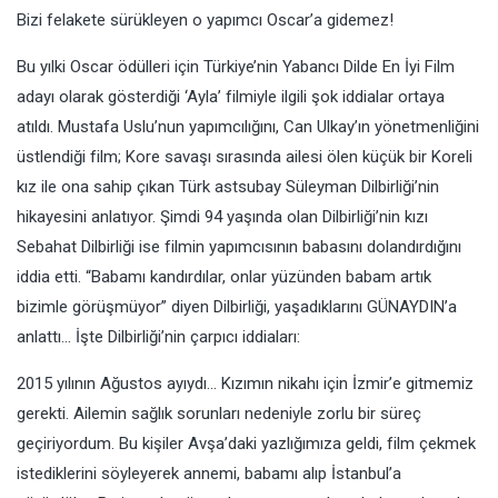
Bizi felakete sürükleyen o yapımcı Oscar’a gidemez!
Bu yılki Oscar ödülleri için Türkiye’nin Yabancı Dilde En İyi Film
adayı olarak gösterdiği ‘Ayla’ filmiyle ilgili şok iddialar ortaya
atıldı. Mustafa Uslu’nun yapımcılığını, Can Ulkay’ın yönetmenliğini
üstlendiği film; Kore savaşı sırasında ailesi ölen küçük bir Koreli
kız ile ona sahip çıkan Türk astsubay Süleyman Dilbirliği’nin
hikayesini anlatıyor. Şimdi 94 yaşında olan Dilbirliği’nin kızı
Sebahat Dilbirliği ise filmin yapımcısının babasını dolandırdığını
iddia etti. “Babamı kandırdılar, onlar yüzünden babam artık
bizimle görüşmüyor” diyen Dilbirliği, yaşadıklarını GÜNAYDIN’a
anlattı… İşte Dilbirliği’nin çarpıcı iddiaları:
2015 yılının Ağustos ayıydı… Kızımın nikahı için İzmir’e gitmemiz
gerekti. Ailemin sağlık sorunları nedeniyle zorlu bir süreç
geçiriyordum. Bu kişiler Avşa’daki yazlığımıza geldi, film çekmek
istediklerini söyleyerek annemi, babamı alıp İstanbul’a