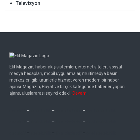
Televizyon
Elit Magazin, haber akış sistemleri, internet siteleri, sosyal
medya hesapları, mobil uygulamalar, multimedya basın
merkezleri gibi ürünlerle hizmet veren modern bir haber
ajansı. Magazin, Hayat ve birçok kategoride haberler yapan
ajans, uluslararası seyirci odaklı.
Devamı…
dedektif
–
dedektiflik
–
özel dedektif
–
özel dedektiflik
dedektif
–
dedektiflik
–
özel dedektif
–
özel dedektiflik
dedektif
–
dedektiflik
–
özel dedektif
–
özel dedektiflik