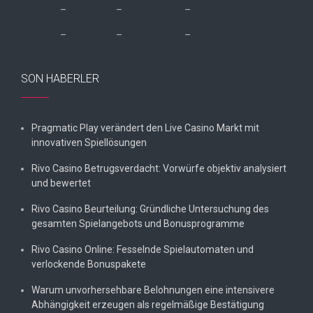
dedektif
–
dedektiflik
–
özel dedektif
–
özel dedektiflik
dedektif
–
dedektiflik
–
özel dedektif
–
özel dedektiflik
SON HABERLER
Pragmatic Play verändert den Live Casino Markt mit
innovativen Spiellösungen
Rivo Casino Betrugsverdacht: Vorwürfe objektiv analysiert
und bewertet
Rivo Casino Beurteilung: Gründliche Untersuchung des
gesamten Spielangebots und Bonusprogramme
Rivo Casino Online: Fesselnde Spielautomaten und
verlockende Bonuspakete
Warum unvorhersehbare Belohnungen eine intensivere
Abhängigkeit erzeugen als regelmäßige Bestätigung