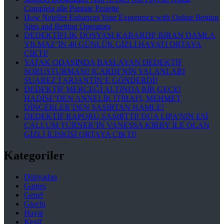
Completa alle Puntate Protette
How Neteller Enhances Your Experience with Online Betting
Sites and Betting Operators
DEDEKTİFLİK DOSYASI KABARDI! BİRAN DAMLA
YILMAZ’IN 40 GÜNLÜK GİZLİ HAYATI ORTAYA
ÇIKTI!
YATAK ODASINDA BAŞLAYAN DEDEKTİF
SORUŞTURMASI! ICARDI’NİN YALANLARI
SUAREZ’İ ARJANTİN’E GÖNDERDİ!
DEDEKTİF MERCEĞİ ALTINDA BİR GECE!
HADİSE’DEN ANNELİK İTİRAFI, MEHMET
DİNÇERLER’DEN ŞAŞIRTAN HAMLE!
DEDEKTİF RAPORU ŞAŞIRTTI! DUA LIPA’NIN EŞİ
CALLUM TURNER’IN VANESSA KIRBY İLE OLAN
GİZLİ İLİŞKİSİ ORTAYA ÇIKTI!
Kategoriler
Dünyadan
Games
Genel
Giochi
Hayat
Keyif