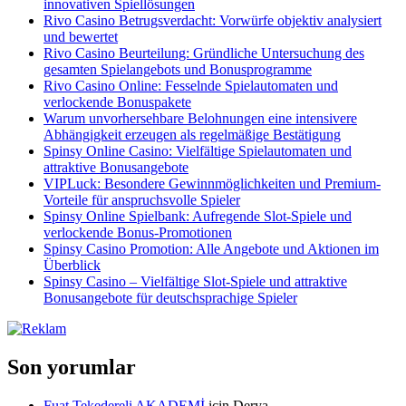
innovativen Spiellösungen
Rivo Casino Betrugsverdacht: Vorwürfe objektiv analysiert
und bewertet
Rivo Casino Beurteilung: Gründliche Untersuchung des
gesamten Spielangebots und Bonusprogramme
Rivo Casino Online: Fesselnde Spielautomaten und
verlockende Bonuspakete
Warum unvorhersehbare Belohnungen eine intensivere
Abhängigkeit erzeugen als regelmäßige Bestätigung
Spinsy Online Casino: Vielfältige Spielautomaten und
attraktive Bonusangebote
VIPLuck: Besondere Gewinnmöglichkeiten und Premium-
Vorteile für anspruchsvolle Spieler
Spinsy Online Spielbank: Aufregende Slot-Spiele und
verlockende Bonus-Promotionen
Spinsy Casino Promotion: Alle Angebote und Aktionen im
Überblick
Spinsy Casino – Vielfältige Slot-Spiele und attraktive
Bonusangebote für deutschsprachige Spieler
Son yorumlar
Fuat Tekedereli AKADEMİ
için
Derya