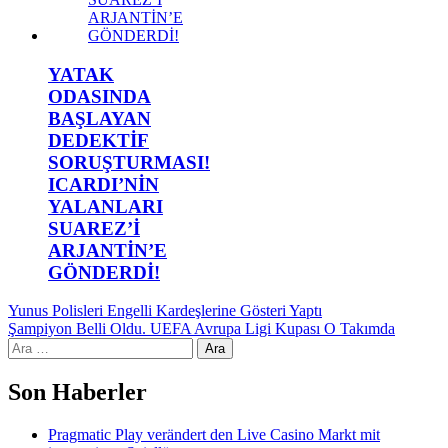
YATAK
ODASINDA
BAŞLAYAN
DEDEKTİF
SORUŞTURMASI!
ICARDI’NİN
YALANLARI
SUAREZ’İ
ARJANTİN’E
GÖNDERDİ!
Yazı
Yunus Polisleri Engelli Kardeşlerine Gösteri Yaptı
Şampiyon Belli Oldu. UEFA Avrupa Ligi Kupası O Takımda
gezinmesi
Arama:
Son Haberler
Pragmatic Play verändert den Live Casino Markt mit