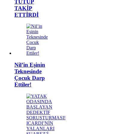
TUTUP
TAKİP
ETTİRDİ
Nil’in Eşinin
Teknesinde
Çocuk Darp
Ettiler!