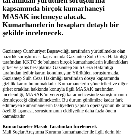
tarafından yürütülen soruşturma
kapsamında birçok kumarhaneyi
MASAK inclemeye alacak.
Kumarhanelerin hesapları detaylı bir
şekilde incelenecek.
Gaziantep Cumhuriyet Başsavcılığı tarafından yürütülmekte olan,
hazırlık soruşturması kapsamında Gaziantep Sulh Ceza Hakimliği
tarafından KKTC’de bulunan birçok kumarhanelerin kullandıkları
şirket ve şahıs hesaplarına Gaziantep Sulh Ceza Hakimliği
tarafından tedbir kararı konulmuştur. Yürütülen soruşturmada,
Gaziantep Sulh Ceza Hakimliği tarafından dosya kapsamında
gizlilik kararı bulunmaktadır. Kumarhanelerin yöneticileri ve diğer
şirket ortakları hakkında konuyla ilgili MASAK tarafından
incelendiği, MASAK’ın vereceği karar neticesinde soruşturmanın
derinleşeceği düşünülmektedir. Bu durum günümüze kadar fark
edilmeyen kumarhanelerin faaliyetleri yapılan operasyonun ilk olma
özelliği taşıması, soruşturmanın ciddiyetine daha fazla önem
katmaktadır.
Kumarhaneler Masak Tarafından İncelenecek
Mali Suçlar Araştırma Kurumu kumarhaneler ile ilgili derin bir