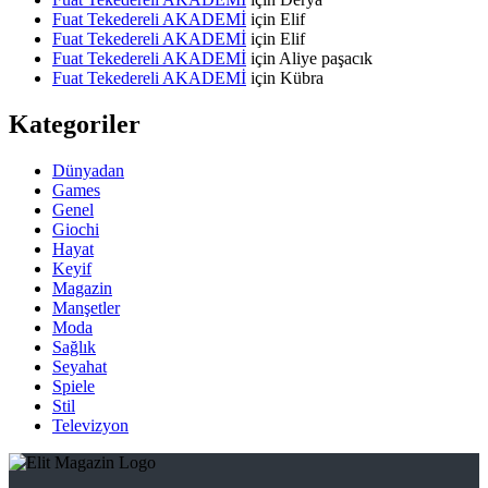
Fuat Tekedereli AKADEMİ
için
Elif
Fuat Tekedereli AKADEMİ
için
Elif
Fuat Tekedereli AKADEMİ
için
Aliye paşacık
Fuat Tekedereli AKADEMİ
için
Kübra
Kategoriler
Dünyadan
Games
Genel
Giochi
Hayat
Keyif
Magazin
Manşetler
Moda
Sağlık
Seyahat
Spiele
Stil
Televizyon