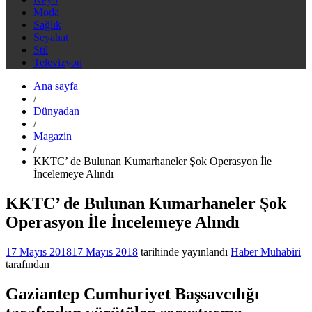
Moda
Sağlık
Seyahat
Stil
Televizyon
Ana sayfa
/
Dünyadan
/
Magazin
/
KKTC’ de Bulunan Kumarhaneler Şok Operasyon İle
İncelemeye Alındı
KKTC’ de Bulunan Kumarhaneler Şok
Operasyon İle İncelemeye Alındı
17 Mayıs 2018
17 Mayıs 2018
tarihinde yayınlandı
Haber Muhabiri
tarafından
Gaziantep Cumhuriyet Başsavcılığı