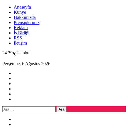
Anasayfa
Künye
Hakkımızda
Prensiplerimiz
Reklam
İş Birliği
RSS
İletişim
24.39
İstanbul
℃
Perşembe, 6 Ağustos 2026
Arama: