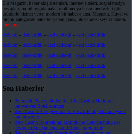
Elit Magazin, haber akış sistemleri, internet siteleri, sosyal medya
hesapları, mobil uygulamalar, multimedya basın merkezleri gibi
ürünlerle hizmet veren modern bir haber ajansı. Magazin, Hayat ve
birçok kategoride haberler yapan ajans, uluslararası seyirci odaklı.
Devamı…
dedektif
–
dedektiflik
–
özel dedektif
–
özel dedektiflik
dedektif
–
dedektiflik
–
özel dedektif
–
özel dedektiflik
dedektif
–
dedektiflik
–
özel dedektif
–
özel dedektiflik
dedektif
–
dedektiflik
–
özel dedektif
–
özel dedektiflik
dedektif
–
dedektiflik
–
özel dedektif
–
özel dedektiflik
Son Haberler
Pragmatic Play verändert den Live Casino Markt mit
innovativen Spiellösungen
Rivo Casino Betrugsverdacht: Vorwürfe objektiv analysiert
und bewertet
Rivo Casino Beurteilung: Gründliche Untersuchung des
gesamten Spielangebots und Bonusprogramme
Rivo Casino Online: Fesselnde Spielautomaten und