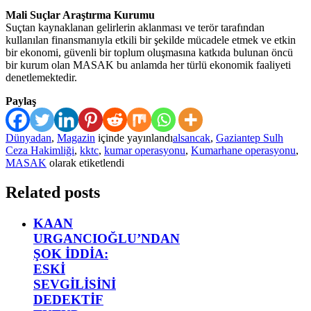
Mali Suçlar Araştırma Kurumu
Suçtan kaynaklanan gelirlerin aklanması ve terör tarafından
kullanılan finansmanıyla etkili bir şekilde mücadele etmek ve etkin
bir ekonomi, güvenli bir toplum oluşmasına katkıda bulunan öncü
bir kurum olan MASAK bu anlamda her türlü ekonomik faaliyeti
denetlemektedir.
Paylaş
Dünyadan
,
Magazin
içinde yayınlandı
alsancak
,
Gaziantep Sulh
Ceza Hakimliği
,
kktc
,
kumar operasyonu
,
Kumarhane operasyonu
,
MASAK
olarak etiketlendi
Related posts
KAAN
URGANCIOĞLU’NDAN
ŞOK İDDİA:
ESKİ
SEVGİLİSİNİ
DEDEKTİF