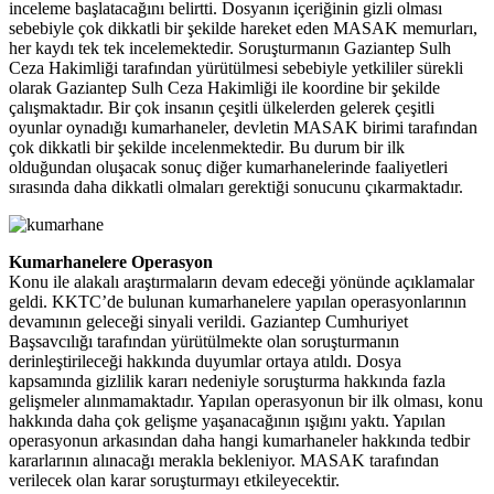
inceleme başlatacağını belirtti. Dosyanın içeriğinin gizli olması
sebebiyle çok dikkatli bir şekilde hareket eden MASAK memurları,
her kaydı tek tek incelemektedir. Soruşturmanın Gaziantep Sulh
Ceza Hakimliği tarafından yürütülmesi sebebiyle yetkililer sürekli
olarak Gaziantep Sulh Ceza Hakimliği ile koordine bir şekilde
çalışmaktadır. Bir çok insanın çeşitli ülkelerden gelerek çeşitli
oyunlar oynadığı kumarhaneler, devletin MASAK birimi tarafından
çok dikkatli bir şekilde incelenmektedir. Bu durum bir ilk
olduğundan oluşacak sonuç diğer kumarhanelerinde faaliyetleri
sırasında daha dikkatli olmaları gerektiği sonucunu çıkarmaktadır.
Kumarhanelere Operasyon
Konu ile alakalı araştırmaların devam edeceği yönünde açıklamalar
geldi. KKTC’de bulunan kumarhanelere yapılan operasyonlarının
devamının geleceği sinyali verildi. Gaziantep Cumhuriyet
Başsavcılığı tarafından yürütülmekte olan soruşturmanın
derinleştirileceği hakkında duyumlar ortaya atıldı. Dosya
kapsamında gizlilik kararı nedeniyle soruşturma hakkında fazla
gelişmeler alınmamaktadır. Yapılan operasyonun bir ilk olması, konu
hakkında daha çok gelişme yaşanacağının ışığını yaktı. Yapılan
operasyonun arkasından daha hangi kumarhaneler hakkında tedbir
kararlarının alınacağı merakla bekleniyor. MASAK tarafından
verilecek olan karar soruşturmayı etkileyecektir.