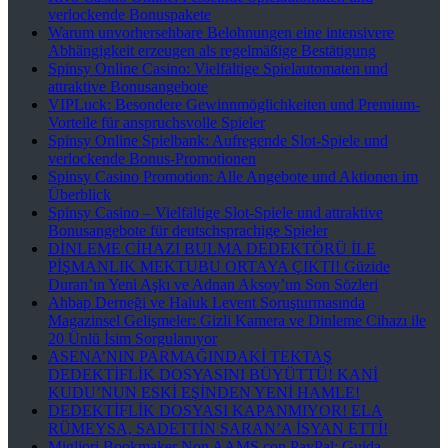
verlockende Bonuspakete
Warum unvorhersehbare Belohnungen eine intensivere
Abhängigkeit erzeugen als regelmäßige Bestätigung
Spinsy Online Casino: Vielfältige Spielautomaten und
attraktive Bonusangebote
VIPLuck: Besondere Gewinnmöglichkeiten und Premium-
Vorteile für anspruchsvolle Spieler
Spinsy Online Spielbank: Aufregende Slot-Spiele und
verlockende Bonus-Promotionen
Spinsy Casino Promotion: Alle Angebote und Aktionen im
Überblick
Spinsy Casino – Vielfältige Slot-Spiele und attraktive
Bonusangebote für deutschsprachige Spieler
DİNLEME CİHAZI BULMA DEDEKTÖRÜ İLE
PİŞMANLIK MEKTUBU ORTAYA ÇIKTI! Güzide
Duran’ın Yeni Aşkı ve Adnan Aksoy’un Son Sözleri
Ahbap Derneği ve Haluk Levent Soruşturmasında
Magazinsel Gelişmeler: Gizli Kamera ve Dinleme Cihazı ile
20 Ünlü İsim Sorgulanıyor
ASENA’NIN PARMAĞINDAKİ TEKTAŞ
DEDEKTİFLİK DOSYASINI BÜYÜTTÜ! KANİ
KUDU’NUN ESKİ EŞİNDEN YENİ HAMLE!
DEDEKTİFLİK DOSYASI KAPANMIYOR! ELA
RÜMEYSA, SADETTİN SARAN’A İSYAN ETTİ!
Migliori Bookmaker Non AAMS con PayPal: Guida