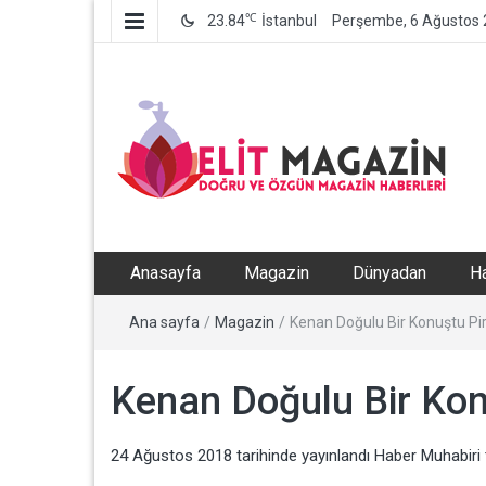
℃
23.84
İstanbul
Perşembe, 6 Ağustos
Elit Magazin – Magaz
Anasayfa
Magazin
Dünyadan
H
Haber, En Son Magaz
Ana sayfa
/
Magazin
/
Kenan Doğulu Bir Konuştu Pi
Haberleri, Haberler,
Kenan Doğulu Bir Kon
Televizyon, Sağlık,
Moda Haberleri
24 Ağustos 2018
tarihinde yayınlandı
Haber Muhabiri