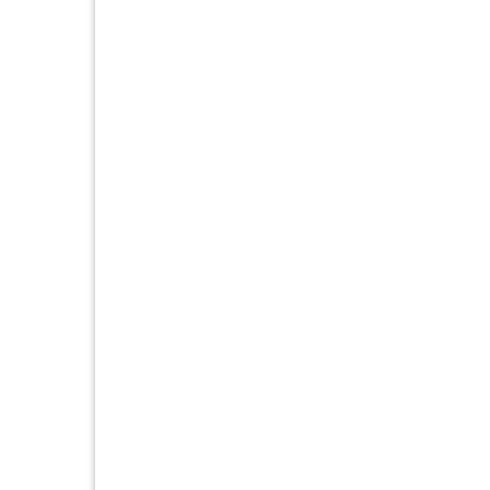
gezinmesi