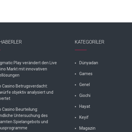
HABERLER
KATEGORILER
gmatic Play verändert den Live
Dünyadan
ino Markt mit innovativen
Games
ellösungen
Genel
o Casino Betrugsverdacht:
würfe objektiv analysiert und
Giochi
ertet
Hayat
o Casino Beurteilung:
ndliche Untersuchung des
Keyif
amten Spielangebots und
nusprogramme
Magazin