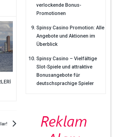
verlockende Bonus-
Promotionen
Spinsy Casino Promotion: Alle
Angebote und Aktionen im
Überblick
Spinsy Casino – Vielfältige
Slot-Spiele und attraktive
Bonusangebote für
RLERİ
deutschsprachige Spieler
lar!