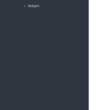
İletişim