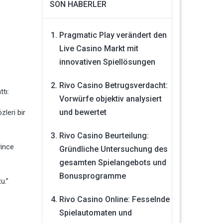
SON HABERLER
Pragmatic Play verändert den
Live Casino Markt mit
innovativen Spiellösungen
Rivo Casino Betrugsverdacht:
tı:
Vorwürfe objektiv analysiert
und bewertet
zleri bir
Rivo Casino Beurteilung:
yince
Gründliche Untersuchung des
gesamten Spielangebots und
Bonusprogramme
u.”
Rivo Casino Online: Fesselnde
Spielautomaten und