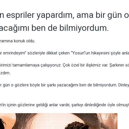
 espriler yapardım, ama bir gün o
azacağımı ben de bilmiyordum.
ramına konuk oldu.
 emrindeyim” sözleriyle dikkat çeken “Yosun”un hikayesini şöyle anlat
rbirimizi tamamlamaya çalışıyoruz. Çok özel bir ilişkimiz var. Şarkının sö
azdım.
 gün o gözlere böyle bir şarkı yazacağımı ben de bilmiyordum. Dinle
n içinin gözlerine geldiği anlar vardır, şarkıyı dinlediğinde öyle olmuşt