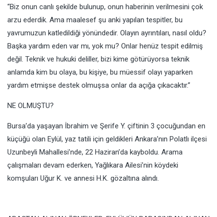
“Biz onun canlı şekilde bulunup, onun haberinin verilmesini çok
arzu ederdik. Ama maalesef şu anki yapılan tespitler, bu
yavrumuzun katledildiği yönündedir. Olayın ayrıntıları, nasıl oldu?
Başka yardım eden var mı, yok mu? Onlar henüz tespit edilmiş
değil. Teknik ve hukuki deliller, bizi kime götürüyorsa teknik
anlamda kim bu olaya, bu kişiye, bu müessif olayı yaparken
yardım etmişse destek olmuşsa onlar da açığa çıkacaktır.”
NE OLMUŞTU?
Bursa’da yaşayan İbrahim ve Şerife Y. çiftinin 3 çocuğundan en
küçüğü olan Eylül, yaz tatili için geldikleri Ankara’nın Polatlı ilçesi
Uzunbeyli Mahallesi’nde, 22 Haziran’da kayboldu. Arama
çalışmaları devam ederken, Yağlıkara Ailesi’nin köydeki
komşuları Uğur K. ve annesi H.K. gözaltına alındı.