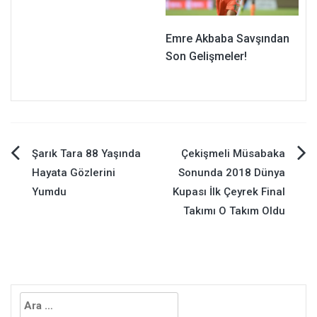
Emre Akbaba Savşından
Son Gelişmeler!
Yazı
Şarık Tara 88 Yaşında
Çekişmeli Müsabaka
Hayata Gözlerini
Sonunda 2018 Dünya
gezinmesi
Yumdu
Kupası İlk Çeyrek Final
Takımı O Takım Oldu
Arama: