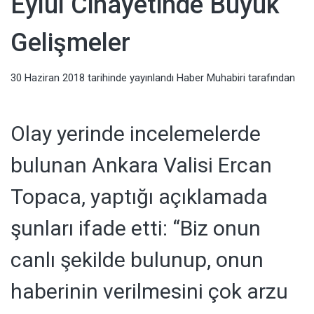
Eylül Cinayetinde Büyük
Haberler,
Gelişmeler
Televizyon,
Sağlık, Moda
30 Haziran 2018
tarihinde yayınlandı
Haber Muhabiri
tarafından
Haberleri
Olay yerinde incelemelerde
bulunan Ankara Valisi Ercan
Topaca, yaptığı açıklamada
şunları ifade etti: “Biz onun
canlı şekilde bulunup, onun
haberinin verilmesini çok arzu