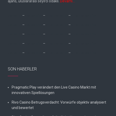
ajans, uluslararası seyirci odaklı.
Devamı…
dedektif
–
dedektiflik
–
özel dedektif
–
özel dedektiflik
dedektif
–
dedektiflik
–
özel dedektif
–
özel dedektiflik
dedektif
–
dedektiflik
–
özel dedektif
–
özel dedektiflik
dedektif
–
dedektiflik
–
özel dedektif
–
özel dedektiflik
dedektif
–
dedektiflik
–
özel dedektif
–
özel dedektiflik
SON HABERLER
Pragmatic Play verändert den Live Casino Markt mit
innovativen Spiellösungen
Rivo Casino Betrugsverdacht: Vorwürfe objektiv analysiert
und bewertet