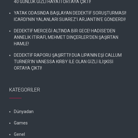
40 GÜNLÜK GİZLİ HAYATI ORTAYA ÇIKTI!
YATAK ODASINDA BAŞLAYAN DEDEKTİF SORUŞTURMASI!
ICARDI’NİN YALANLARI SUAREZ’İ ARJANTİN’E GÖNDERDİ!
DEDEKTİF MERCEĞİ ALTINDA BİR GECE! HADİSE’DEN
ANNELİK İTİRAFI, MEHMET DİNÇERLER’DEN ŞAŞIRTAN
HAMLE!
DEDEKTİF RAPORU ŞAŞIRTTI! DUA LIPA’NIN EŞİ CALLUM
TURNER’IN VANESSA KIRBY İLE OLAN GİZLİ İLİŞKİSİ
ORTAYA ÇIKTI!
KATEGORILER
Dünyadan
Games
Genel