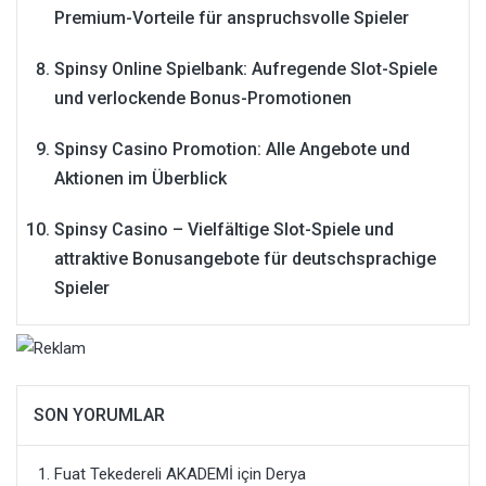
Premium-Vorteile für anspruchsvolle Spieler
Spinsy Online Spielbank: Aufregende Slot-Spiele
und verlockende Bonus-Promotionen
Spinsy Casino Promotion: Alle Angebote und
Aktionen im Überblick
Spinsy Casino – Vielfältige Slot-Spiele und
attraktive Bonusangebote für deutschsprachige
Spieler
SON YORUMLAR
Fuat Tekedereli AKADEMİ
için
Derya