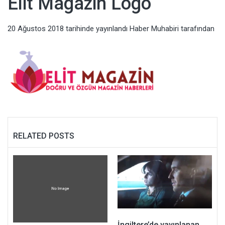
Elit Magazin Logo
Haberler,
Televizyon,
20 Ağustos 2018
tarihinde yayınlandı
Haber Muhabiri
tarafından
Sağlık, Moda
Haberleri
RELATED POSTS
İngiltere’de yayınlanan