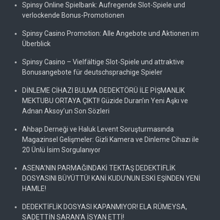
Spinsy Online Spielbank: Aufregende Slot-Spiele und
verlockende Bonus-Promotionen
Spinsy Casino Promotion: Alle Angebote und Aktionen im
Überblick
Spinsy Casino – Vielfältige Slot-Spiele und attraktive
Bonusangebote für deutschsprachige Spieler
DİNLEME CİHAZI BULMA DEDEKTÖRÜ İLE PİŞMANLIK
MEKTUBU ORTAYA ÇIKTI! Güzide Duran’ın Yeni Aşkı ve
Adnan Aksoy’un Son Sözleri
Ahbap Derneği ve Haluk Levent Soruşturmasında
Magazinsel Gelişmeler: Gizli Kamera ve Dinleme Cihazı ile
20 Ünlü İsim Sorgulanıyor
ASENA’NIN PARMAĞINDAKİ TEKTAŞ DEDEKTİFLİK
DOSYASINI BÜYÜTTÜ! KANİ KUDU’NUN ESKİ EŞİNDEN YENİ
HAMLE!
DEDEKTİFLİK DOSYASI KAPANMIYOR! ELA RÜMEYSA,
SADETTİN SARAN’A İSYAN ETTİ!