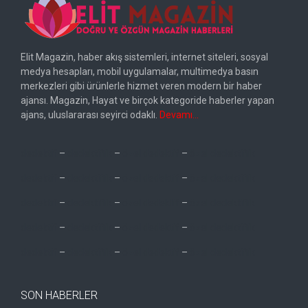
Elit Magazin, haber akış sistemleri, internet siteleri, sosyal
medya hesapları, mobil uygulamalar, multimedya basın
merkezleri gibi ürünlerle hizmet veren modern bir haber
ajansı. Magazin, Hayat ve birçok kategoride haberler yapan
ajans, uluslararası seyirci odaklı.
Devamı…
dedektif
–
dedektiflik
–
özel dedektif
–
özel dedektiflik
dedektif
–
dedektiflik
–
özel dedektif
–
özel dedektiflik
dedektif
–
dedektiflik
–
özel dedektif
–
özel dedektiflik
dedektif
–
dedektiflik
–
özel dedektif
–
özel dedektiflik
dedektif
–
dedektiflik
–
özel dedektif
–
özel dedektiflik
SON HABERLER