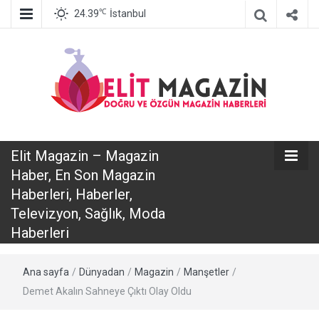
℃
24.39
İstanbul
Elit Magazin
Elit Magazin – Magazin
– Magazin
Haber, En Son Magazin
Haberleri, Haberler,
Haber, En Son
Televizyon, Sağlık, Moda
Haberleri
Magazin
Ana sayfa
/
Dünyadan
/
Magazin
/
Manşetler
/
Haberleri,
Demet Akalın Sahneye Çıktı Olay Oldu