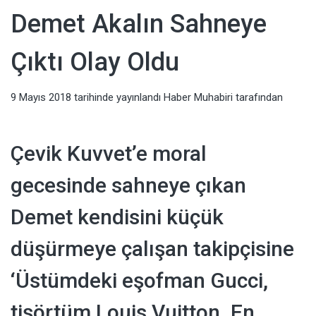
Haberler,
Demet Akalın Sahneye
Televizyon,
Çıktı Olay Oldu
Sağlık, Moda
9 Mayıs 2018
tarihinde yayınlandı
Haber Muhabiri
tarafından
Haberleri
Çevik Kuvvet’e moral
gecesinde sahneye çıkan
Demet kendisini küçük
düşürmeye çalışan takipçisine
‘Üstümdeki eşofman Gucci,
tişörtüm Louis Vuitton. En