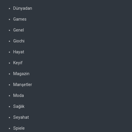
Dünyadan
Games
Genel
Giochi
Hayat
Keyif
Magazin
Manşetler
Moda
Sağlık
Seyahat
Spiele