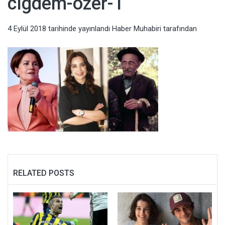
cıgdem-ozer-1
Haberler,
Televizyon,
4 Eylül 2018
tarihinde yayınlandı
Haber Muhabiri
tarafından
Sağlık, Moda
Haberleri
RELATED POSTS