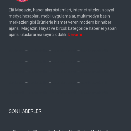
Elit Magazin, haber akış sistemleri, internet siteleri, sosyal
medya hesapları, mobil uygulamalar, multimedya basın
merkezleri gibi ürünlerle hizmet veren modern bir haber
ajansı. Magazin, Hayat ve birçok kategoride haberler yapan
ajans, uluslararası seyirci odaklı.
Devamı…
dedektif
–
dedektiflik
–
özel dedektif
–
özel dedektiflik
dedektif
–
dedektiflik
–
özel dedektif
–
özel dedektiflik
dedektif
–
dedektiflik
–
özel dedektif
–
özel dedektiflik
dedektif
–
dedektiflik
–
özel dedektif
–
özel dedektiflik
dedektif
–
dedektiflik
–
özel dedektif
–
özel dedektiflik
SON HABERLER