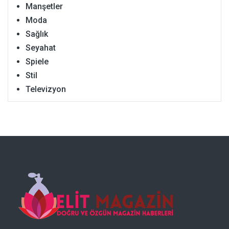
Manşetler
Moda
Sağlık
Seyahat
Spiele
Stil
Televizyon