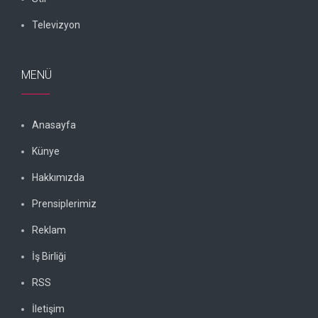
Televizyon
MENÜ
Anasayfa
Künye
Hakkımızda
Prensiplerimiz
Reklam
İş Birliği
RSS
İletişim