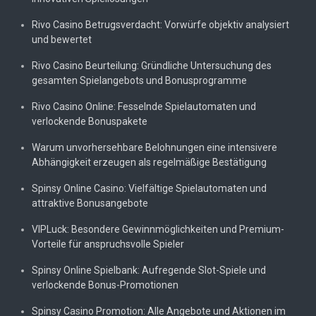
Rivo Casino Betrugsverdacht: Vorwürfe objektiv analysiert
und bewertet
Rivo Casino Beurteilung: Gründliche Untersuchung des
gesamten Spielangebots und Bonusprogramme
Rivo Casino Online: Fesselnde Spielautomaten und
verlockende Bonuspakete
Warum unvorhersehbare Belohnungen eine intensivere
Abhängigkeit erzeugen als regelmäßige Bestätigung
Spinsy Online Casino: Vielfältige Spielautomaten und
attraktive Bonusangebote
VIPLuck: Besondere Gewinnmöglichkeiten und Premium-
Vorteile für anspruchsvolle Spieler
Spinsy Online Spielbank: Aufregende Slot-Spiele und
verlockende Bonus-Promotionen
Spinsy Casino Promotion: Alle Angebote und Aktionen im