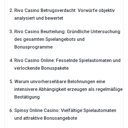
Rivo Casino Betrugsverdacht: Vorwürfe objektiv
analysiert und bewertet
Rivo Casino Beurteilung: Gründliche Untersuchung
des gesamten Spielangebots und
Bonusprogramme
Rivo Casino Online: Fesselnde Spielautomaten und
verlockende Bonuspakete
Warum unvorhersehbare Belohnungen eine
intensivere Abhängigkeit erzeugen als regelmäßige
Bestätigung
Spinsy Online Casino: Vielfältige Spielautomaten
und attraktive Bonusangebote