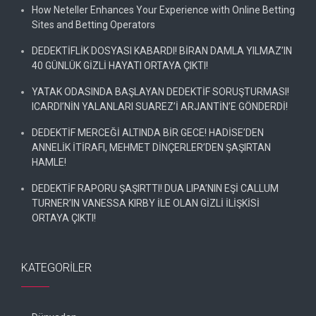
How Neteller Enhances Your Experience with Online Betting
Sites and Betting Operators
DEDEKTİFLİK DOSYASI KABARDI! BİRAN DAMLA YILMAZ’IN
40 GÜNLÜK GİZLİ HAYATI ORTAYA ÇIKTI!
YATAK ODASINDA BAŞLAYAN DEDEKTİF SORUŞTURMASI!
ICARDI’NİN YALANLARI SUAREZ’İ ARJANTİN’E GÖNDERDİ!
DEDEKTİF MERCEĞİ ALTINDA BİR GECE! HADİSE’DEN
ANNELİK İTİRAFI, MEHMET DİNÇERLER’DEN ŞAŞIRTAN
HAMLE!
DEDEKTİF RAPORU ŞAŞIRTTI! DUA LIPA’NIN EŞİ CALLUM
TURNER’IN VANESSA KIRBY İLE OLAN GİZLİ İLİŞKİSİ
ORTAYA ÇIKTI!
KATEGORILER