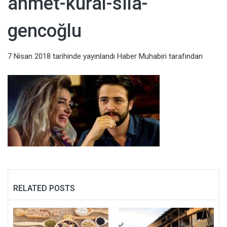
ahmet-kural-sıla-
Haberler,
gencoğlu
Televizyon,
Sağlık, Moda
7 Nisan 2018
tarihinde yayınlandı
Haber Muhabiri
tarafından
Haberleri
RELATED POSTS