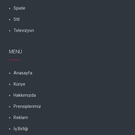
Spiele
Stil
Televizyon
MENÜ
Anasayfa
Künye
Hakkımızda
Prensiplerimiz
Reklam
İş Birliği