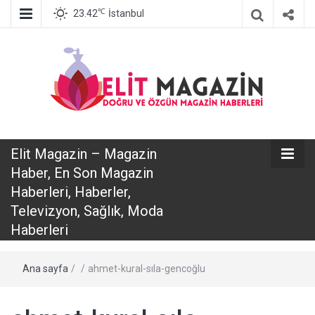
℃
23.42
İstanbul
Elit Magazin
Elit Magazin – Magazin
– Magazin
Haber, En Son Magazin
Haberleri, Haberler,
Haber, En Son
Televizyon, Sağlık, Moda
Haberleri
Magazin
Ana sayfa
/
/
ahmet-kural-sıla-gencoğlu
Haberleri,