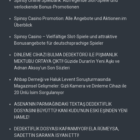
Spinsy Online Spielbank: Aufregende Slot-Spiele und
verlockende Bonus-Promotionen
Spinsy Casino Promotion: Alle Angebote und Aktionen im
Überblick
Spinsy Casino – Vielfältige Slot-Spiele und attraktive
Bonusangebote für deutschsprachige Spieler
DİNLEME CİHAZI BULMA DEDEKTÖRÜ İLE PİŞMANLIK
MEKTUBU ORTAYA ÇIKTI! Güzide Duran’ın Yeni Aşkı ve
Adnan Aksoy’un Son Sözleri
Ahbap Derneği ve Haluk Levent Soruşturmasında
Magazinsel Gelişmeler: Gizli Kamera ve Dinleme Cihazı ile
20 Ünlü İsim Sorgulanıyor
ASENA’NIN PARMAĞINDAKİ TEKTAŞ DEDEKTİFLİK
DOSYASINI BÜYÜTTÜ! KANİ KUDU’NUN ESKİ EŞİNDEN YENİ
HAMLE!
DEDEKTİFLİK DOSYASI KAPANMIYOR! ELA RÜMEYSA,
SADETTİN SARAN’A İSYAN ETTİ!