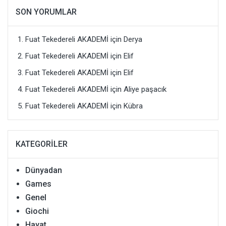
SON YORUMLAR
Fuat Tekedereli AKADEMİ
için
Derya
Fuat Tekedereli AKADEMİ
için
Elif
Fuat Tekedereli AKADEMİ
için
Elif
Fuat Tekedereli AKADEMİ
için
Aliye paşacık
Fuat Tekedereli AKADEMİ
için
Kübra
KATEGORILER
Dünyadan
Games
Genel
Giochi
Hayat