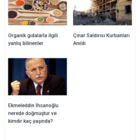
Organik gıdalarla ilgili
Çınar Saldırısı Kurbanları
yanlış bilinenler
Anıldı
Ekmeleddin İhsanoğlu
nerede doğmuştur ve
kimdir kaç yaşında?