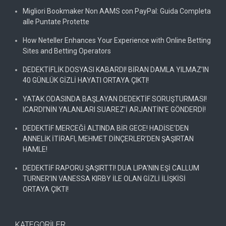
Migliori Bookmaker Non AAMS con PayPal: Guida Completa
alle Puntate Protette
How Neteller Enhances Your Experience with Online Betting
Sites and Betting Operators
DEDEKTİFLİK DOSYASI KABARDI! BİRAN DAMLA YILMAZ’IN
40 GÜNLÜK GİZLİ HAYATI ORTAYA ÇIKTI!
YATAK ODASINDA BAŞLAYAN DEDEKTİF SORUŞTURMASI!
ICARDI’NİN YALANLARI SUAREZ’İ ARJANTİN’E GÖNDERDİ!
DEDEKTİF MERCEĞİ ALTINDA BİR GECE! HADİSE’DEN
ANNELİK İTİRAFI, MEHMET DİNÇERLER’DEN ŞAŞIRTAN
HAMLE!
DEDEKTİF RAPORU ŞAŞIRTTI! DUA LIPA’NIN EŞİ CALLUM
TURNER’IN VANESSA KIRBY İLE OLAN GİZLİ İLİŞKİSİ
ORTAYA ÇIKTI!
KATEGORILER