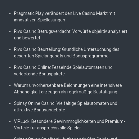
Pragmatic Play verändert den Live Casino Markt mit
innovativen Spiellösungen
Rivo Casino Betrugsverdacht: Vorwürfe objektiv analysiert
und bewertet
Rivo Casino Beurteilung: Gründliche Untersuchung des
gesamten Spielangebots und Bonusprogramme
Rivo Casino Online: Fesselnde Spielautomaten und
verlockende Bonuspakete
Warum unvorhersehbare Belohnungen eine intensivere
Abhängigkeit erzeugen als regelmäßige Bestätigung
Spinsy Online Casino: Vielfältige Spielautomaten und
attraktive Bonusangebote
VIPLuck: Besondere Gewinnmöglichkeiten und Premium-
Vorteile für anspruchsvolle Spieler