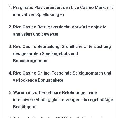
Pragmatic Play verändert den Live Casino Markt mit
innovativen Spiellösungen
Rivo Casino Betrugsverdacht: Vorwürfe objektiv
analysiert und bewertet
Rivo Casino Beurteilung: Gründliche Untersuchung
des gesamten Spielangebots und
Bonusprogramme
Rivo Casino Online: Fesselnde Spielautomaten und
verlockende Bonuspakete
Warum unvorhersehbare Belohnungen eine
intensivere Abhängigkeit erzeugen als regelmäßige
Bestätigung