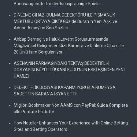
Bonusangebote für deutschsprachige Spieler
DİNLEME CİHAZI BULMA DEDEKTÖRÜ İLE PİŞMANLIK
MEKTUBU ORTAYA ÇIKTI! Güzide Duran’ın Yeni Aşkı ve
Adnan Aksoy’un Son Sözleri
Ahbap Derneği ve Haluk Levent Soruşturmasında
Magazinsel Gelişmeler: Gizli Kamera ve Dinleme Cihazı ile
20 Ünlü İsim Sorgulanıyor
ASENA’NIN PARMAĞINDAKİ TEKTAŞ DEDEKTİFLİK
DOSYASINI BÜYÜTTÜ! KANİ KUDU’NUN ESKİ EŞİNDEN YENİ
HAMLE!
DEDEKTİFLİK DOSYASI KAPANMIYOR! ELA RÜMEYSA,
SADETTİN SARAN’A İSYAN ETTİ!
Migliori Bookmaker Non AAMS con PayPal: Guida Completa
alle Puntate Protette
How Neteller Enhances Your Experience with Online Betting
Sites and Betting Operators