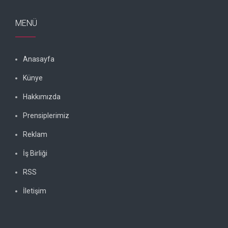
MENÜ
Anasayfa
Künye
Hakkımızda
Prensiplerimiz
Reklam
İş Birliği
RSS
İletişim