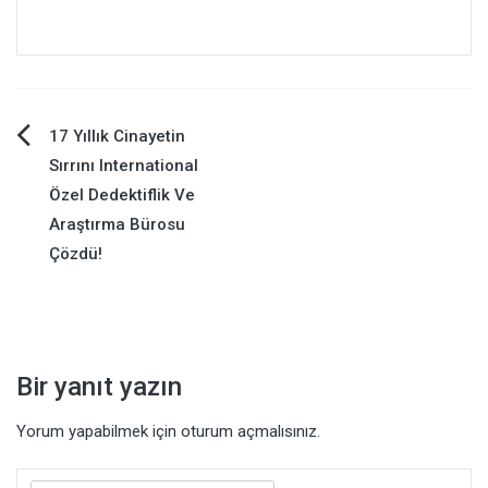
Yazı
17 Yıllık Cinayetin
Sırrını International
gezinmesi
Özel Dedektiflik Ve
Araştırma Bürosu
Çözdü!
Bir yanıt yazın
Yorum yapabilmek için
oturum açmalısınız
.
Arama: