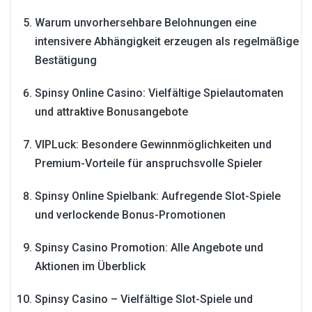
Warum unvorhersehbare Belohnungen eine
intensivere Abhängigkeit erzeugen als regelmäßige
Bestätigung
Spinsy Online Casino: Vielfältige Spielautomaten
und attraktive Bonusangebote
VIPLuck: Besondere Gewinnmöglichkeiten und
Premium-Vorteile für anspruchsvolle Spieler
Spinsy Online Spielbank: Aufregende Slot-Spiele
und verlockende Bonus-Promotionen
Spinsy Casino Promotion: Alle Angebote und
Aktionen im Überblick
Spinsy Casino – Vielfältige Slot-Spiele und