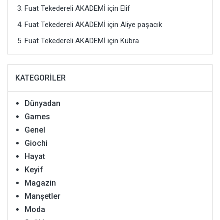
Fuat Tekedereli AKADEMİ
için
Elif
Fuat Tekedereli AKADEMİ
için
Aliye paşacık
Fuat Tekedereli AKADEMİ
için
Kübra
KATEGORILER
Dünyadan
Games
Genel
Giochi
Hayat
Keyif
Magazin
Manşetler
Moda