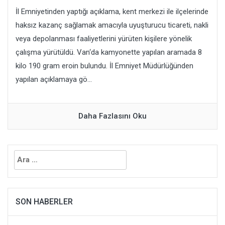
İl Emniyetinden yaptığı açıklama, kent merkezi ile ilçelerinde
haksız kazanç sağlamak amacıyla uyuşturucu ticareti, nakli
veya depolanması faaliyetlerini yürüten kişilere yönelik
çalışma yürütüldü. Van‘da kamyonette yapılan aramada 8
kilo 190 gram eroin bulundu. İl Emniyet Müdürlüğünden
yapılan açıklamaya gö...
Daha Fazlasını Oku
Arama:
SON HABERLER