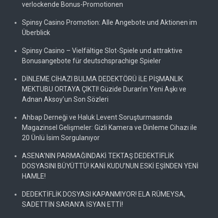
verlockende Bonus-Promotionen
Spinsy Casino Promotion: Alle Angebote und Aktionen im
Überblick
Spinsy Casino – Vielfältige Slot-Spiele und attraktive
Bonusangebote für deutschsprachige Spieler
DİNLEME CİHAZI BULMA DEDEKTÖRÜ İLE PİŞMANLIK
MEKTUBU ORTAYA ÇIKTI! Güzide Duran’ın Yeni Aşkı ve
Adnan Aksoy’un Son Sözleri
Ahbap Derneği ve Haluk Levent Soruşturmasında
Magazinsel Gelişmeler: Gizli Kamera ve Dinleme Cihazı ile
20 Ünlü İsim Sorgulanıyor
ASENA’NIN PARMAĞINDAKİ TEKTAŞ DEDEKTİFLİK
DOSYASINI BÜYÜTTÜ! KANİ KUDU’NUN ESKİ EŞİNDEN YENİ
HAMLE!
DEDEKTİFLİK DOSYASI KAPANMIYOR! ELA RÜMEYSA,
SADETTİN SARAN’A İSYAN ETTİ!