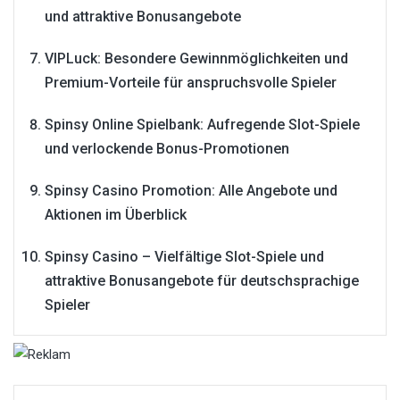
und attraktive Bonusangebote
VIPLuck: Besondere Gewinnmöglichkeiten und
Premium-Vorteile für anspruchsvolle Spieler
Spinsy Online Spielbank: Aufregende Slot-Spiele
und verlockende Bonus-Promotionen
Spinsy Casino Promotion: Alle Angebote und
Aktionen im Überblick
Spinsy Casino – Vielfältige Slot-Spiele und
attraktive Bonusangebote für deutschsprachige
Spieler