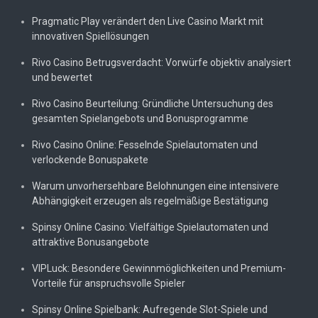
Pragmatic Play verändert den Live Casino Markt mit
innovativen Spiellösungen
Rivo Casino Betrugsverdacht: Vorwürfe objektiv analysiert
und bewertet
Rivo Casino Beurteilung: Gründliche Untersuchung des
gesamten Spielangebots und Bonusprogramme
Rivo Casino Online: Fesselnde Spielautomaten und
verlockende Bonuspakete
Warum unvorhersehbare Belohnungen eine intensivere
Abhängigkeit erzeugen als regelmäßige Bestätigung
Spinsy Online Casino: Vielfältige Spielautomaten und
attraktive Bonusangebote
VIPLuck: Besondere Gewinnmöglichkeiten und Premium-
Vorteile für anspruchsvolle Spieler
Spinsy Online Spielbank: Aufregende Slot-Spiele und