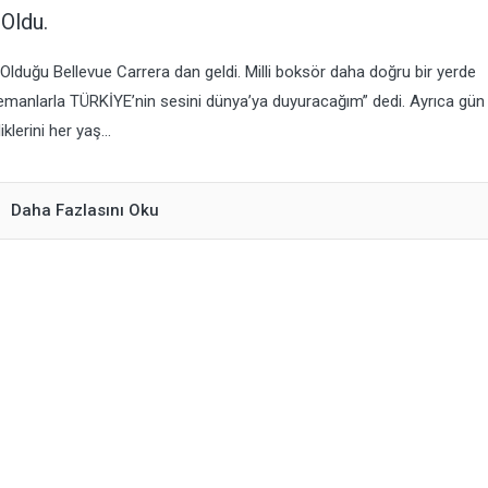
Oldu.
lduğu Bellevue Carrera dan geldi. Milli boksör daha doğru bir yerde
remanlarla TÜRKİYE’nin sesini dünya’ya duyuracağım” dedi. Ayrıca gün
lerini her yaş...
Daha Fazlasını Oku