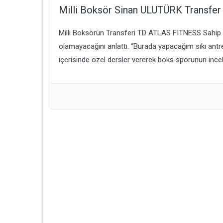
Milli Boksör Sinan ULUTÜRK Transfer 
Milli Boksörün Transferi TD ATLAS FITNESS Sahip O
olamayacağını anlattı. “Burada yapacağım sıkı ant
içerisinde özel dersler vererek boks sporunun incelik