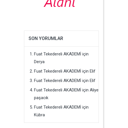
SON YORUMLAR
Fuat Tekedereli AKADEMİ
için
Derya
Fuat Tekedereli AKADEMİ
için
Elif
Fuat Tekedereli AKADEMİ
için
Elif
Fuat Tekedereli AKADEMİ
için
Aliye
paşacık
Fuat Tekedereli AKADEMİ
için
Kübra