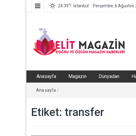
℃
24.39
İstanbul
Perşembe, 6 Ağustos
Elit Magazin – Magaz
Anasayfa
Magazin
Dünyadan
H
Haber, En Son Magaz
Ana sayfa
/
Haberleri, Haberler,
Etiket:
transfer
Televizyon, Sağlık,
Moda Haberleri