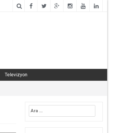
Televizyon
Arama: