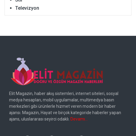
Televizyon
Elit Magazin, haber akış sistemleri, internet siteleri, sosyal
medya hesapları, mobil uygulamalar, multimedya basın
merkezleri gibi ürünlerle hizmet veren modern bir haber
ajansı. Magazin, Hayat ve birçok kategoride haberler yapan
ajans, uluslararası seyirci odaklı.
Devamı…