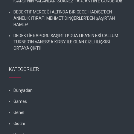
ICARDI’NİN YALANLARI SUAREZ’İ ARJANTİN’E GÖNDERDİ!
DEDEKTİF MERCEĞİ ALTINDA BİR GECE! HADİSE’DEN
ANNELİK İTİRAFI, MEHMET DİNÇERLER’DEN ŞAŞIRTAN
HAMLE!
DEDEKTİF RAPORU ŞAŞIRTTI! DUA LIPA’NIN EŞİ CALLUM
TURNER’IN VANESSA KIRBY İLE OLAN GİZLİ İLİŞKİSİ
ORTAYA ÇIKTI!
KATEGORILER
Dünyadan
Games
Genel
Giochi