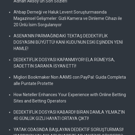
Adnan Aksoy’un Son Sözleri
Ahbap Derneği ve Haluk Levent Soruşturmasında
Magazinsel Gelişmeler: Gizli Kamera ve Dinleme Cihazı ile
20 Ünlü İsim Sorgulanıyor
ASENA’NIN PARMAĞINDAKİ TEKTAŞ DEDEKTİFLİK
DOSYASINI BÜYÜTTÜ! KANİ KUDU’NUN ESKİ EŞİNDEN YENİ
HAMLE!
DEDEKTİFLİK DOSYASI KAPANMIYOR! ELA RÜMEYSA,
SADETTİN SARAN’A İSYAN ETTİ!
Migliori Bookmaker Non AAMS con PayPal: Guida Completa
alle Puntate Protette
How Neteller Enhances Your Experience with Online Betting
Sites and Betting Operators
DEDEKTİFLİK DOSYASI KABARDI! BİRAN DAMLA YILMAZ’IN
40 GÜNLÜK GİZLİ HAYATI ORTAYA ÇIKTI!
YATAK ODASINDA BAŞLAYAN DEDEKTİF SORUŞTURMASI!