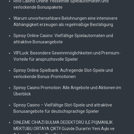
Rivo Casino Online: Fesselnde Spielautomaten und
verlockende Bonuspakete
Warum unvorhersehbare Belohnungen eine intensivere
Abhängigkeit erzeugen als regelmäßige Bestätigung
Spinsy Online Casino: Vielfältige Spielautomaten und
attraktive Bonusangebote
VIPLuck: Besondere Gewinnmöglichkeiten und Premium-
Vorteile für anspruchsvolle Spieler
Spinsy Online Spielbank: Aufregende Slot-Spiele und
verlockende Bonus-Promotionen
Spinsy Casino Promotion: Alle Angebote und Aktionen im
Überblick
Spinsy Casino – Vielfältige Slot-Spiele und attraktive
Bonusangebote für deutschsprachige Spieler
DİNLEME CİHAZI BULMA DEDEKTÖRÜ İLE PİŞMANLIK
MEKTUBU ORTAYA ÇIKTI! Güzide Duran’ın Yeni Aşkı ve