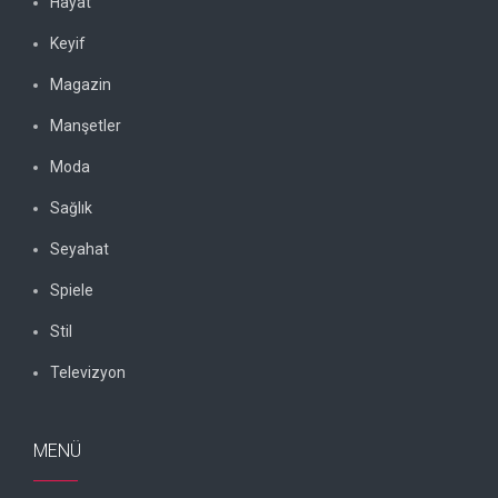
Hayat
Keyif
Magazin
Manşetler
Moda
Sağlık
Seyahat
Spiele
Stil
Televizyon
MENÜ