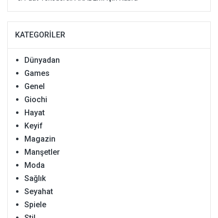
KATEGORILER
Dünyadan
Games
Genel
Giochi
Hayat
Keyif
Magazin
Manşetler
Moda
Sağlık
Seyahat
Spiele
Stil