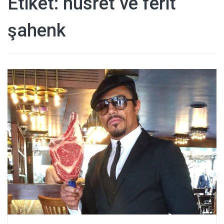
Etiket:
nusret ve ferit
Haberler,
şahenk
Televizyon,
Sağlık, Moda
Haberleri