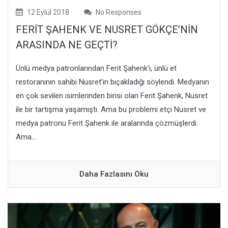
12 Eylül 2018
No Responses
FERİT ŞAHENK VE NUSRET GÖKÇE’NİN
ARASINDA NE GEÇTİ?
Ünlü medya patronlarından Ferit Şahenk’i, ünlü et
restoranının sahibi Nusret’in bıçakladığı söylendi. Medyanın
en çok sevilen isimlerinden birisi olan Ferit Şahenk, Nusret
ile bir tartışma yaşamıştı. Ama bu problemi etçi Nusret ve
medya patronu Ferit Şahenk ile aralarında çözmüşlerdi.
Ama...
Daha Fazlasını Oku