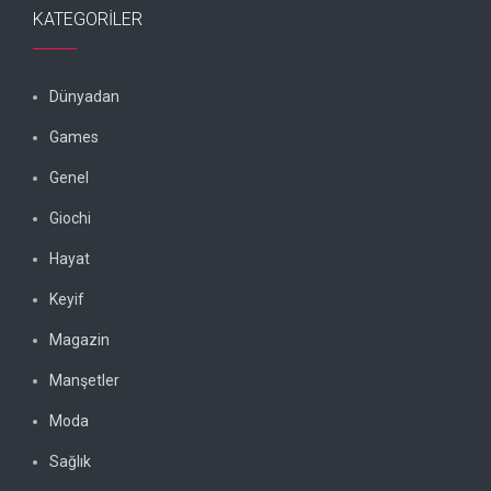
KATEGORILER
Dünyadan
Games
Genel
Giochi
Hayat
Keyif
Magazin
Manşetler
Moda
Sağlık