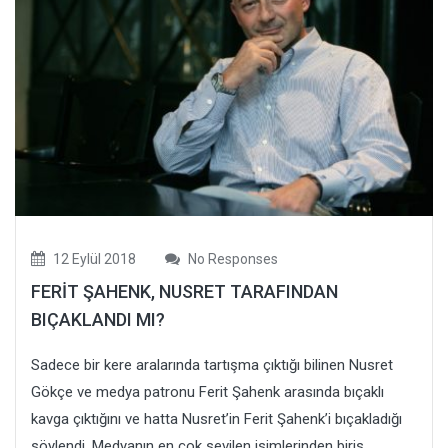
12 Eylül 2018
No Responses
FERİT ŞAHENK, NUSRET TARAFINDAN
BIÇAKLANDI MI?
Sadece bir kere aralarında tartışma çıktığı bilinen Nusret
Gökçe ve medya patronu Ferit Şahenk arasında bıçaklı
kavga çıktığını ve hatta Nusret’in Ferit Şahenk’i bıçakladığı
söylendi. Medyanın en çok sevilen isimlerinden biris...