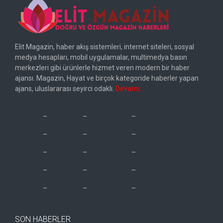
Elit Magazin, haber akış sistemleri, internet siteleri, sosyal
medya hesapları, mobil uygulamalar, multimedya basın
merkezleri gibi ürünlerle hizmet veren modern bir haber
ajansı. Magazin, Hayat ve birçok kategoride haberler yapan
ajans, uluslararası seyirci odaklı.
Devamı…
dedektif
–
dedektiflik
–
özel dedektif
–
özel dedektiflik
dedektif
–
dedektiflik
–
özel dedektif
–
özel dedektiflik
dedektif
–
dedektiflik
–
özel dedektif
–
özel dedektiflik
dedektif
–
dedektiflik
–
özel dedektif
–
özel dedektiflik
dedektif
–
dedektiflik
–
özel dedektif
–
özel dedektiflik
SON HABERLER