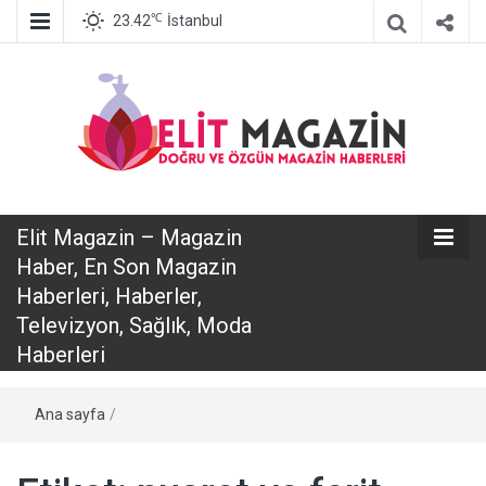
℃
23.42
İstanbul
Elit Magazin
Elit Magazin – Magazin
– Magazin
Haber, En Son Magazin
Haberleri, Haberler,
Haber, En Son
Televizyon, Sağlık, Moda
Haberleri
Magazin
Ana sayfa
/
Haberleri,