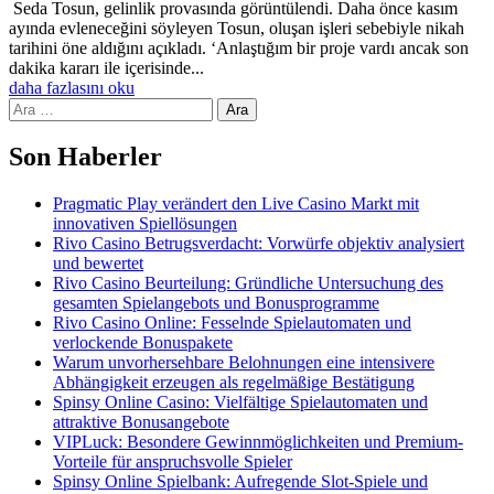
Seda Tosun, gelinlik provasında görüntülendi. Daha önce kasım
ayında evleneceğini söyleyen Tosun, oluşan işleri sebebiyle nikah
tarihini öne aldığını açıkladı. ‘Anlaştığım bir proje vardı ancak son
dakika kararı ile içerisinde...
daha fazlasını oku
Arama:
Son Haberler
Pragmatic Play verändert den Live Casino Markt mit
innovativen Spiellösungen
Rivo Casino Betrugsverdacht: Vorwürfe objektiv analysiert
und bewertet
Rivo Casino Beurteilung: Gründliche Untersuchung des
gesamten Spielangebots und Bonusprogramme
Rivo Casino Online: Fesselnde Spielautomaten und
verlockende Bonuspakete
Warum unvorhersehbare Belohnungen eine intensivere
Abhängigkeit erzeugen als regelmäßige Bestätigung
Spinsy Online Casino: Vielfältige Spielautomaten und
attraktive Bonusangebote
VIPLuck: Besondere Gewinnmöglichkeiten und Premium-
Vorteile für anspruchsvolle Spieler
Spinsy Online Spielbank: Aufregende Slot-Spiele und