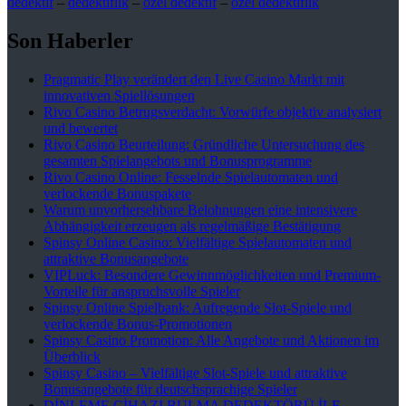
dedektif
–
dedektiflik
–
özel dedektif
–
özel dedektiflik
Son Haberler
Pragmatic Play verändert den Live Casino Markt mit
innovativen Spiellösungen
Rivo Casino Betrugsverdacht: Vorwürfe objektiv analysiert
und bewertet
Rivo Casino Beurteilung: Gründliche Untersuchung des
gesamten Spielangebots und Bonusprogramme
Rivo Casino Online: Fesselnde Spielautomaten und
verlockende Bonuspakete
Warum unvorhersehbare Belohnungen eine intensivere
Abhängigkeit erzeugen als regelmäßige Bestätigung
Spinsy Online Casino: Vielfältige Spielautomaten und
attraktive Bonusangebote
VIPLuck: Besondere Gewinnmöglichkeiten und Premium-
Vorteile für anspruchsvolle Spieler
Spinsy Online Spielbank: Aufregende Slot-Spiele und
verlockende Bonus-Promotionen
Spinsy Casino Promotion: Alle Angebote und Aktionen im
Überblick
Spinsy Casino – Vielfältige Slot-Spiele und attraktive
Bonusangebote für deutschsprachige Spieler
DİNLEME CİHAZI BULMA DEDEKTÖRÜ İLE