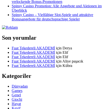
verlockende Bonus-Promotionen
Spinsy Casino Promotion: Alle Angebote und Aktionen im
Überblick
Spinsy Casino – Vielfältige Slot-Spiele und attraktive
Bonusangebote für deutschsprachige Spieler
Son yorumlar
Fuat Tekedereli AKADEMİ
için
Derya
Fuat Tekedereli AKADEMİ
için
Elif
Fuat Tekedereli AKADEMİ
için
Elif
Fuat Tekedereli AKADEMİ
için
Aliye paşacık
Fuat Tekedereli AKADEMİ
için
Kübra
Kategoriler
Dünyadan
Games
Genel
Giochi
Hayat
Keyif