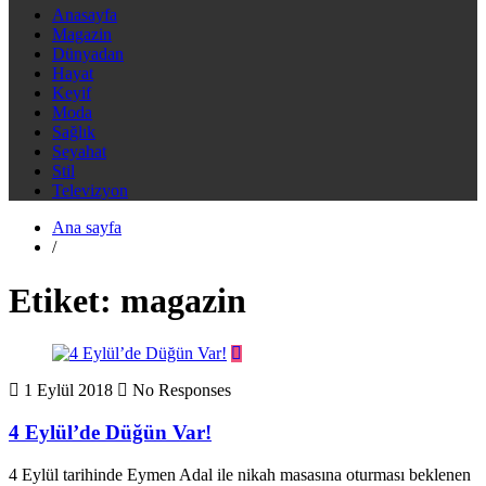
Anasayfa
Magazin
Dünyadan
Hayat
Keyif
Moda
Sağlık
Seyahat
Stil
Televizyon
Ana sayfa
/
Etiket:
magazin
1 Eylül 2018
No Responses
4 Eylül’de Düğün Var!
4 Eylül tarihinde Eymen Adal ile nikah masasına oturması beklenen