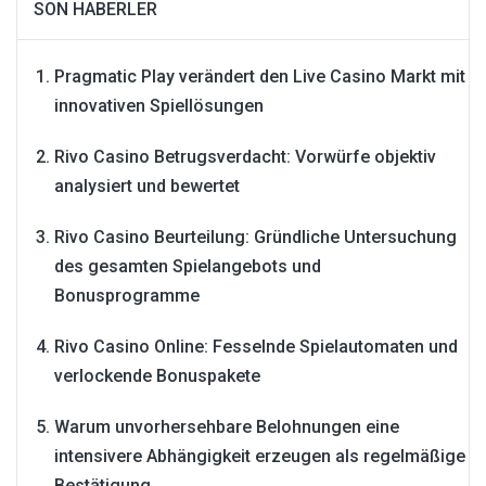
SON HABERLER
Pragmatic Play verändert den Live Casino Markt mit
innovativen Spiellösungen
Rivo Casino Betrugsverdacht: Vorwürfe objektiv
analysiert und bewertet
Rivo Casino Beurteilung: Gründliche Untersuchung
des gesamten Spielangebots und
Bonusprogramme
Rivo Casino Online: Fesselnde Spielautomaten und
verlockende Bonuspakete
Warum unvorhersehbare Belohnungen eine
intensivere Abhängigkeit erzeugen als regelmäßige
Bestätigung