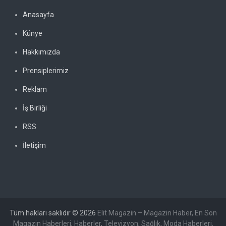
Anasayfa
Künye
Hakkımızda
Prensiplerimiz
Reklam
İş Birliği
RSS
İletişim
Tüm hakları saklıdır © 2026
Elit Magazin – Magazin Haber, En Son
Magazin Haberleri, Haberler, Televizyon, Sağlık, Moda Haberleri
.