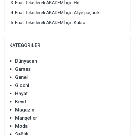
Fuat Tekedereli AKADEMİ
için
Elif
Fuat Tekedereli AKADEMİ
için
Aliye paşacık
Fuat Tekedereli AKADEMİ
için
Kübra
KATEGORILER
Dünyadan
Games
Genel
Giochi
Hayat
Keyif
Magazin
Manşetler
Moda
Sağlık