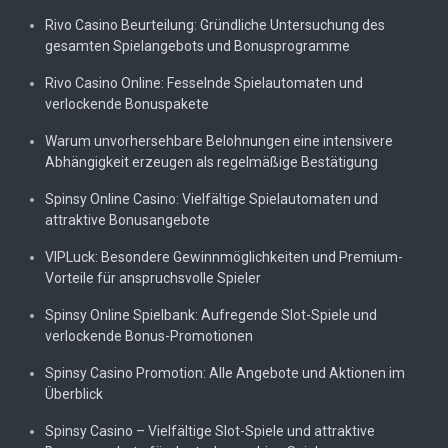
Rivo Casino Beurteilung: Gründliche Untersuchung des
gesamten Spielangebots und Bonusprogramme
Rivo Casino Online: Fesselnde Spielautomaten und
verlockende Bonuspakete
Warum unvorhersehbare Belohnungen eine intensivere
Abhängigkeit erzeugen als regelmäßige Bestätigung
Spinsy Online Casino: Vielfältige Spielautomaten und
attraktive Bonusangebote
VIPLuck: Besondere Gewinnmöglichkeiten und Premium-
Vorteile für anspruchsvolle Spieler
Spinsy Online Spielbank: Aufregende Slot-Spiele und
verlockende Bonus-Promotionen
Spinsy Casino Promotion: Alle Angebote und Aktionen im
Überblick
Spinsy Casino – Vielfältige Slot-Spiele und attraktive