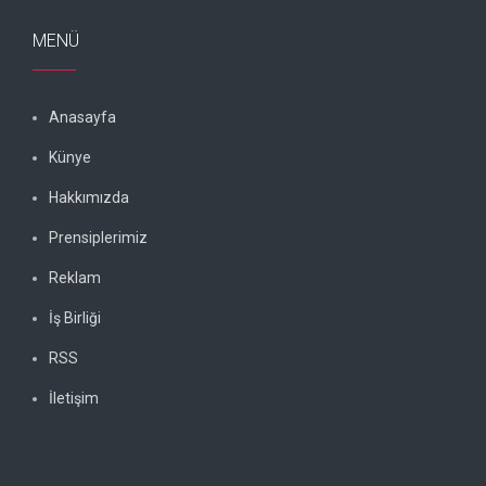
MENÜ
Anasayfa
Künye
Hakkımızda
Prensiplerimiz
Reklam
İş Birliği
RSS
İletişim