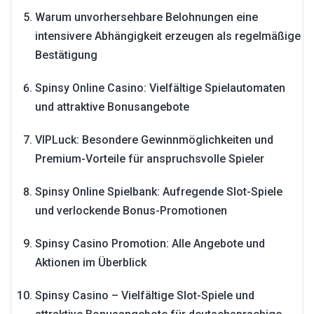
Warum unvorhersehbare Belohnungen eine
intensivere Abhängigkeit erzeugen als regelmäßige
Bestätigung
Spinsy Online Casino: Vielfältige Spielautomaten
und attraktive Bonusangebote
VIPLuck: Besondere Gewinnmöglichkeiten und
Premium-Vorteile für anspruchsvolle Spieler
Spinsy Online Spielbank: Aufregende Slot-Spiele
und verlockende Bonus-Promotionen
Spinsy Casino Promotion: Alle Angebote und
Aktionen im Überblick
Spinsy Casino – Vielfältige Slot-Spiele und