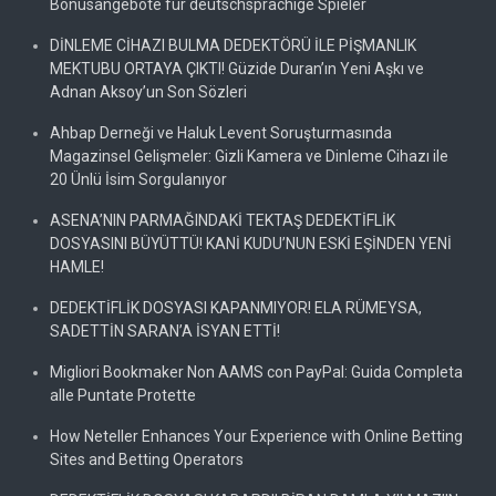
Bonusangebote für deutschsprachige Spieler
DİNLEME CİHAZI BULMA DEDEKTÖRÜ İLE PİŞMANLIK
MEKTUBU ORTAYA ÇIKTI! Güzide Duran’ın Yeni Aşkı ve
Adnan Aksoy’un Son Sözleri
Ahbap Derneği ve Haluk Levent Soruşturmasında
Magazinsel Gelişmeler: Gizli Kamera ve Dinleme Cihazı ile
20 Ünlü İsim Sorgulanıyor
ASENA’NIN PARMAĞINDAKİ TEKTAŞ DEDEKTİFLİK
DOSYASINI BÜYÜTTÜ! KANİ KUDU’NUN ESKİ EŞİNDEN YENİ
HAMLE!
DEDEKTİFLİK DOSYASI KAPANMIYOR! ELA RÜMEYSA,
SADETTİN SARAN’A İSYAN ETTİ!
Migliori Bookmaker Non AAMS con PayPal: Guida Completa
alle Puntate Protette
How Neteller Enhances Your Experience with Online Betting
Sites and Betting Operators