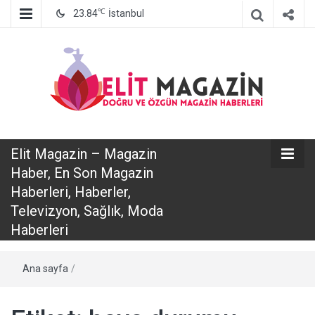
℃
23.84
İstanbul
Elit Magazin
Elit Magazin – Magazin
– Magazin
Haber, En Son Magazin
Haberleri, Haberler,
Haber, En Son
Televizyon, Sağlık, Moda
Haberleri
Magazin
Ana sayfa
/
Haberleri,