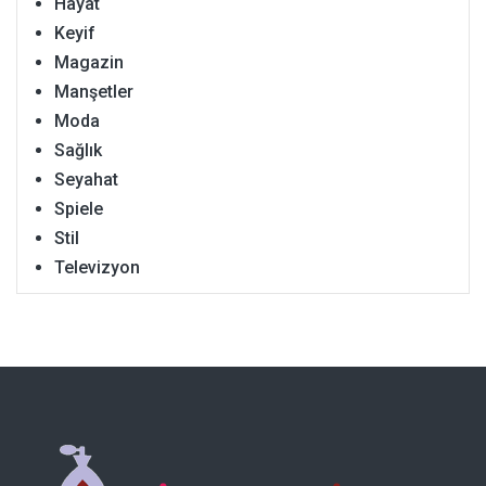
Hayat
Keyif
Magazin
Manşetler
Moda
Sağlık
Seyahat
Spiele
Stil
Televizyon