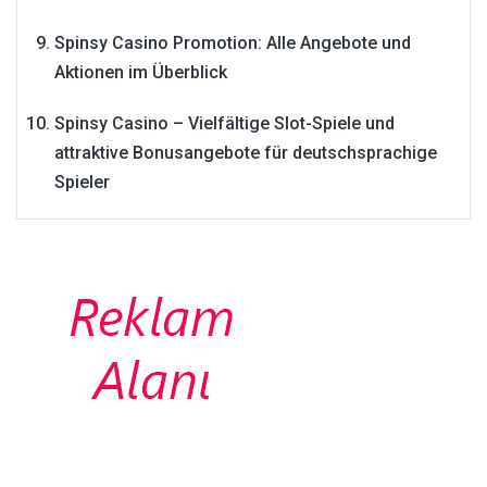
Spinsy Casino Promotion: Alle Angebote und
Aktionen im Überblick
Spinsy Casino – Vielfältige Slot-Spiele und
attraktive Bonusangebote für deutschsprachige
Spieler