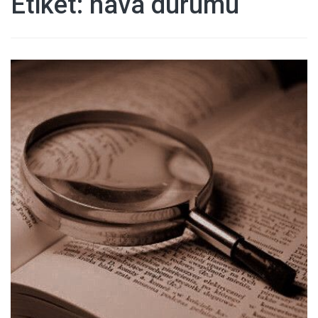
Etiket:
hava durumu
Haberler,
Televizyon,
Sağlık, Moda
Haberleri