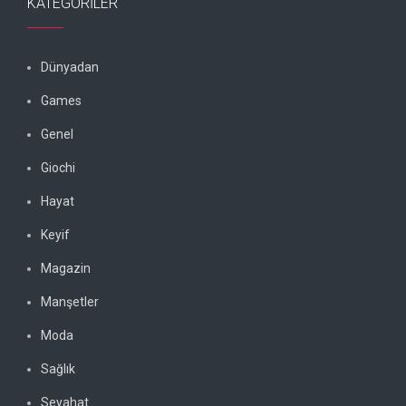
KATEGORILER
Dünyadan
Games
Genel
Giochi
Hayat
Keyif
Magazin
Manşetler
Moda
Sağlık
Seyahat