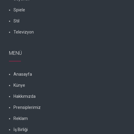
Spiele
Stil
Televizyon
MENÜ
Anasayfa
Künye
Hakkımızda
Prensiplerimiz
Reklam
İş Birliği