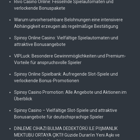
Rivo Casino Online: Fesselnde Spielautomaten und
verlockende Bonuspakete
Warum unvorhersehbare Belohnungen eine intensivere
Abhängigkeit erzeugen als regelmäßige Bestätigung
Spinsy Online Casino: Vielfältige Spielautomaten und
attraktive Bonusangebote
VIPLuck: Besondere Gewinnmöglichkeiten und Premium-
Vorteile für anspruchsvolle Spieler
Spinsy Online Spielbank: Aufregende Slot-Spiele und
verlockende Bonus-Promotionen
Spinsy Casino Promotion: Alle Angebote und Aktionen im
Überblick
Spinsy Casino – Vielfältige Slot-Spiele und attraktive
Bonusangebote für deutschsprachige Spieler
DİNLEME CİHAZI BULMA DEDEKTÖRÜ İLE PİŞMANLIK
MEKTUBU ORTAYA ÇIKTI! Güzide Duran’ın Yeni Aşkı ve