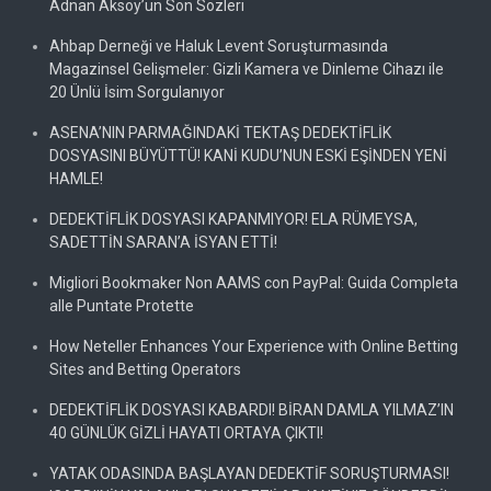
Adnan Aksoy’un Son Sözleri
Ahbap Derneği ve Haluk Levent Soruşturmasında
Magazinsel Gelişmeler: Gizli Kamera ve Dinleme Cihazı ile
20 Ünlü İsim Sorgulanıyor
ASENA’NIN PARMAĞINDAKİ TEKTAŞ DEDEKTİFLİK
DOSYASINI BÜYÜTTÜ! KANİ KUDU’NUN ESKİ EŞİNDEN YENİ
HAMLE!
DEDEKTİFLİK DOSYASI KAPANMIYOR! ELA RÜMEYSA,
SADETTİN SARAN’A İSYAN ETTİ!
Migliori Bookmaker Non AAMS con PayPal: Guida Completa
alle Puntate Protette
How Neteller Enhances Your Experience with Online Betting
Sites and Betting Operators
DEDEKTİFLİK DOSYASI KABARDI! BİRAN DAMLA YILMAZ’IN
40 GÜNLÜK GİZLİ HAYATI ORTAYA ÇIKTI!
YATAK ODASINDA BAŞLAYAN DEDEKTİF SORUŞTURMASI!