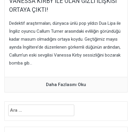
VANESSA KIRBY İLE OLAN GİZLİ İLİŞKİSİ
ORTAYA ÇIKTI!
Dedektif araştırmaları, dünyaca ünlü pop yıldızı Dua Lipa ile
İngiliz oyuncu Callum Turner arasındaki evliliğin göründüğü
kadar masum olmadığını ortaya koydu. Geçtiğimiz mayıs
ayında İngiltere’de düzenlenen görkemli düğünün ardından,
Callum’un eski sevgilisi Vanessa Kirby sessizliğini bozarak
bomba gib...
Daha Fazlasını Oku
Arama: