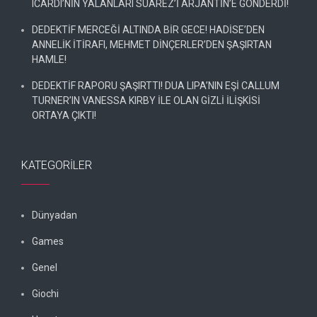
ICARDI’NİN YALANLARI SUAREZ’İ ARJANTİN’E GÖNDERDİ!
DEDEKTİF MERCEĞİ ALTINDA BİR GECE! HADİSE’DEN
ANNELİK İTİRAFI, MEHMET DİNÇERLER’DEN ŞAŞIRTAN
HAMLE!
DEDEKTİF RAPORU ŞAŞIRTTI! DUA LIPA’NIN EŞİ CALLUM
TURNER’IN VANESSA KIRBY İLE OLAN GİZLİ İLİŞKİSİ
ORTAYA ÇIKTI!
KATEGORILER
Dünyadan
Games
Genel
Giochi