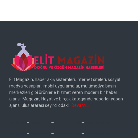
Elit Magazin, haber akış sistemleri, internet siteleri, sosyal
medya hesapları, mobil uygulamalar, multimedya basın
merkezleri gibi ürünlerle hizmet veren modern bir haber
ajansı. Magazin, Hayat ve birçok kategoride haberler yapan
ajans, uluslararası seyirci odaklı.
Devamı…
dedektif
–
dedektiflik
–
özel dedektif
–
özel dedektiflik
dedektif
–
dedektiflik
–
özel dedektif
–
özel dedektiflik