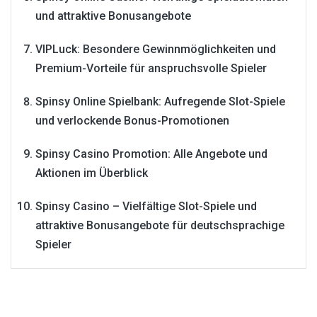
und attraktive Bonusangebote
VIPLuck: Besondere Gewinnmöglichkeiten und
Premium-Vorteile für anspruchsvolle Spieler
Spinsy Online Spielbank: Aufregende Slot-Spiele
und verlockende Bonus-Promotionen
Spinsy Casino Promotion: Alle Angebote und
Aktionen im Überblick
Spinsy Casino – Vielfältige Slot-Spiele und
attraktive Bonusangebote für deutschsprachige
Spieler