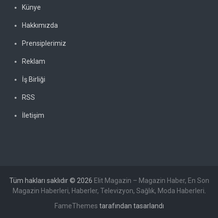
Künye
Hakkımızda
Prensiplerimiz
Reklam
İş Birliği
RSS
İletişim
Tüm hakları saklıdır © 2026
Elit Magazin – Magazin Haber, En Son
Magazin Haberleri, Haberler, Televizyon, Sağlık, Moda Haberleri
.
FameThemes
tarafından tasarlandı