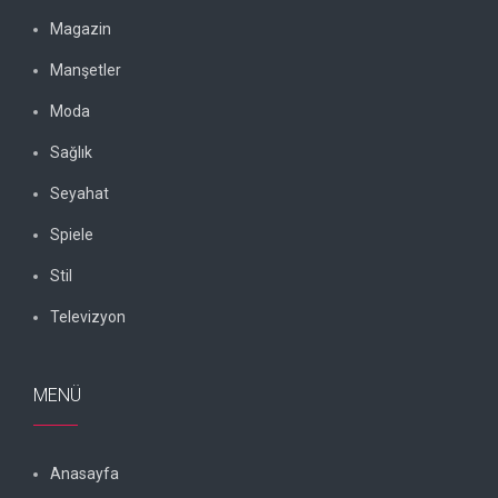
Magazin
Manşetler
Moda
Sağlık
Seyahat
Spiele
Stil
Televizyon
MENÜ
Anasayfa