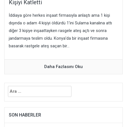
Kişiyi Katletti
İddiaya göre herkes inşaat firmasıyla anlaştı ama 1 kişi
dışında o adam 4 kişiyi öldürdü 1’ini Sulama kanalına attı
diğer 3 kişiye inşaattayken rasgele ateş açtı ve sonra
jandarmaya teslim oldu. Konya’da bir inşaat firmasına
basarak rastgele ateş saçan bir...
Daha Fazlasını Oku
Arama:
SON HABERLER