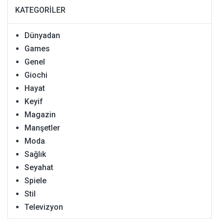
KATEGORILER
Dünyadan
Games
Genel
Giochi
Hayat
Keyif
Magazin
Manşetler
Moda
Sağlık
Seyahat
Spiele
Stil
Televizyon