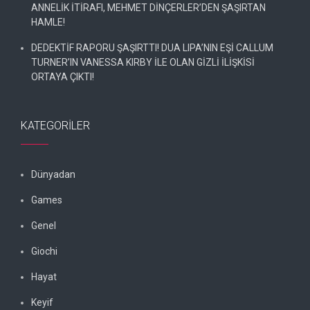
ANNELİK İTİRAFI, MEHMET DİNÇERLER’DEN ŞAŞIRTAN
HAMLE!
DEDEKTİF RAPORU ŞAŞIRTTI! DUA LIPA’NIN EŞİ CALLUM
TURNER’IN VANESSA KIRBY İLE OLAN GİZLİ İLİŞKİSİ
ORTAYA ÇIKTI!
KATEGORILER
Dünyadan
Games
Genel
Giochi
Hayat
Keyif