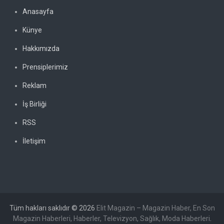
Anasayfa
Künye
Hakkımızda
Prensiplerimiz
Reklam
İş Birliği
RSS
İletişim
Tüm hakları saklıdır © 2026
Elit Magazin – Magazin Haber, En Son
Magazin Haberleri, Haberler, Televizyon, Sağlık, Moda Haberleri
.