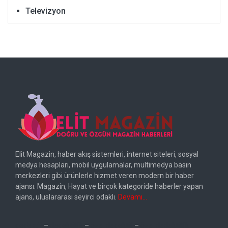
Televizyon
Elit Magazin, haber akış sistemleri, internet siteleri, sosyal
medya hesapları, mobil uygulamalar, multimedya basın
merkezleri gibi ürünlerle hizmet veren modern bir haber
ajansı. Magazin, Hayat ve birçok kategoride haberler yapan
ajans, uluslararası seyirci odaklı.
Devamı…
dedektif
–
dedektiflik
–
özel dedektif
–
özel dedektiflik