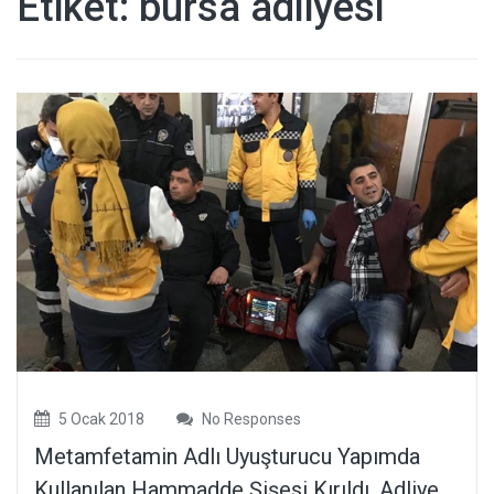
Etiket:
bursa adliyesi
Haberler,
Televizyon,
Sağlık, Moda
Haberleri
5 Ocak 2018
No Responses
Metamfetamin Adlı Uyuşturucu Yapımda
Kullanılan Hammadde Şişesi Kırıldı, Adliye