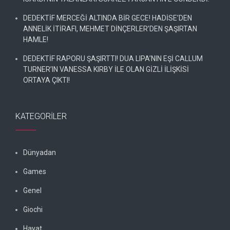
DEDEKTİF MERCEĞİ ALTINDA BİR GECE! HADİSE’DEN
ANNELİK İTİRAFI, MEHMET DİNÇERLER’DEN ŞAŞIRTAN
HAMLE!
DEDEKTİF RAPORU ŞAŞIRTTI! DUA LIPA’NIN EŞİ CALLUM
TURNER’IN VANESSA KIRBY İLE OLAN GİZLİ İLİŞKİSİ
ORTAYA ÇIKTI!
KATEGORILER
Dünyadan
Games
Genel
Giochi
Hayat