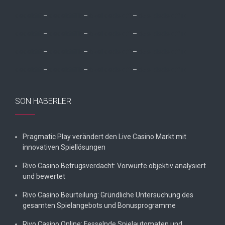
dedektif
–
dedektiflik
–
özel dedektif
–
özel dedektiflik
dedektif
–
dedektiflik
–
özel dedektif
–
özel dedektiflik
dedektif
–
dedektiflik
–
özel dedektif
–
özel dedektiflik
dedektif
–
dedektiflik
–
özel dedektif
–
özel dedektiflik
SON HABERLER
Pragmatic Play verändert den Live Casino Markt mit
innovativen Spiellösungen
Rivo Casino Betrugsverdacht: Vorwürfe objektiv analysiert
und bewertet
Rivo Casino Beurteilung: Gründliche Untersuchung des
gesamten Spielangebots und Bonusprogramme
Rivo Casino Online: Fesselnde Spielautomaten und