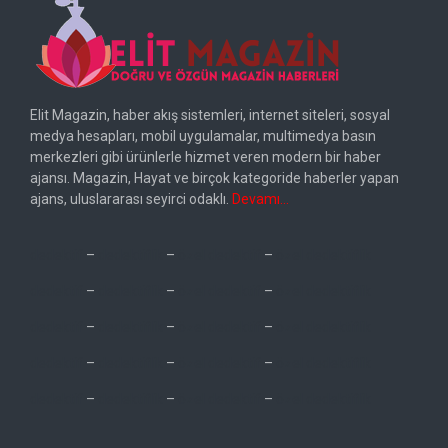
Elit Magazin, haber akış sistemleri, internet siteleri, sosyal
medya hesapları, mobil uygulamalar, multimedya basın
merkezleri gibi ürünlerle hizmet veren modern bir haber
ajansı. Magazin, Hayat ve birçok kategoride haberler yapan
ajans, uluslararası seyirci odaklı.
Devamı…
dedektif
–
dedektiflik
–
özel dedektif
–
özel dedektiflik
dedektif
–
dedektiflik
–
özel dedektif
–
özel dedektiflik
dedektif
–
dedektiflik
–
özel dedektif
–
özel dedektiflik
dedektif
–
dedektiflik
–
özel dedektif
–
özel dedektiflik
dedektif
–
dedektiflik
–
özel dedektif
–
özel dedektiflik