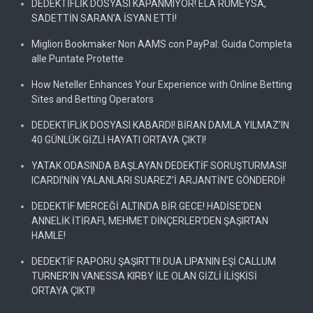
DEDEKTİFLİK DOSYASI KAPANMIYOR! ELA RÜMEYSA,
SADETTİN SARAN’A İSYAN ETTİ!
Migliori Bookmaker Non AAMS con PayPal: Guida Completa
alle Puntate Protette
How Neteller Enhances Your Experience with Online Betting
Sites and Betting Operators
DEDEKTİFLİK DOSYASI KABARDI! BİRAN DAMLA YILMAZ’IN
40 GÜNLÜK GİZLİ HAYATI ORTAYA ÇIKTI!
YATAK ODASINDA BAŞLAYAN DEDEKTİF SORUŞTURMASI!
ICARDI’NİN YALANLARI SUAREZ’İ ARJANTİN’E GÖNDERDİ!
DEDEKTİF MERCEĞİ ALTINDA BİR GECE! HADİSE’DEN
ANNELİK İTİRAFI, MEHMET DİNÇERLER’DEN ŞAŞIRTAN
HAMLE!
DEDEKTİF RAPORU ŞAŞIRTTI! DUA LIPA’NIN EŞİ CALLUM
TURNER’IN VANESSA KIRBY İLE OLAN GİZLİ İLİŞKİSİ
ORTAYA ÇIKTI!