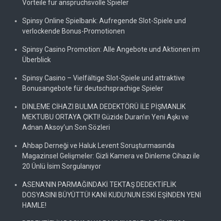
Vorteile für anspruchsvolle Spieler
Spinsy Online Spielbank: Aufregende Slot-Spiele und
verlockende Bonus-Promotionen
Spinsy Casino Promotion: Alle Angebote und Aktionen im
Überblick
Spinsy Casino – Vielfältige Slot-Spiele und attraktive
Bonusangebote für deutschsprachige Spieler
DİNLEME CİHAZI BULMA DEDEKTÖRÜ İLE PİŞMANLIK
MEKTUBU ORTAYA ÇIKTI! Güzide Duran’ın Yeni Aşkı ve
Adnan Aksoy’un Son Sözleri
Ahbap Derneği ve Haluk Levent Soruşturmasında
Magazinsel Gelişmeler: Gizli Kamera ve Dinleme Cihazı ile
20 Ünlü İsim Sorgulanıyor
ASENA’NIN PARMAĞINDAKİ TEKTAŞ DEDEKTİFLİK
DOSYASINI BÜYÜTTÜ! KANİ KUDU’NUN ESKİ EŞİNDEN YENİ
HAMLE!