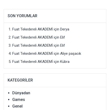
SON YORUMLAR
Fuat Tekedereli AKADEMİ
için
Derya
Fuat Tekedereli AKADEMİ
için
Elif
Fuat Tekedereli AKADEMİ
için
Elif
Fuat Tekedereli AKADEMİ
için
Aliye paşacık
Fuat Tekedereli AKADEMİ
için
Kübra
KATEGORILER
Dünyadan
Games
Genel