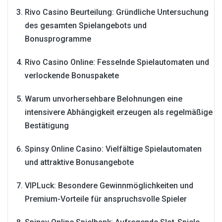
Rivo Casino Beurteilung: Gründliche Untersuchung
des gesamten Spielangebots und
Bonusprogramme
Rivo Casino Online: Fesselnde Spielautomaten und
verlockende Bonuspakete
Warum unvorhersehbare Belohnungen eine
intensivere Abhängigkeit erzeugen als regelmäßige
Bestätigung
Spinsy Online Casino: Vielfältige Spielautomaten
und attraktive Bonusangebote
VIPLuck: Besondere Gewinnmöglichkeiten und
Premium-Vorteile für anspruchsvolle Spieler