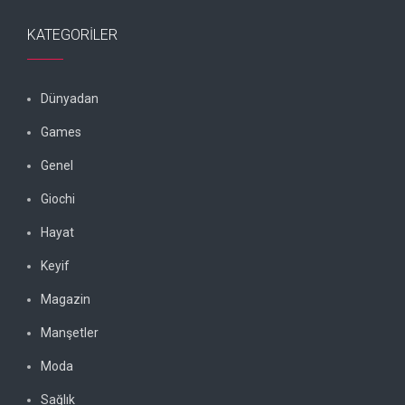
KATEGORILER
Dünyadan
Games
Genel
Giochi
Hayat
Keyif
Magazin
Manşetler
Moda
Sağlık