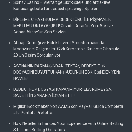
Spinsy Casino – Vielfältige Slot-Spiele und attraktive
Bonusangebote für deutschsprachige Spieler
DİNLEME CİHAZI BULMA DEDEKTÖRÜ İLE PİŞMANLIK
MEKTUBU ORTAYA ÇIKTI! Güzide Duran’ın Yeni Aşkı ve
Adnan Aksoy’un Son Sözleri
Ahbap Derneği ve Haluk Levent Soruşturmasında
Magazinsel Gelişmeler: Gizli Kamera ve Dinleme Cihazı ile
20 Ünlü İsim Sorgulanıyor
ASENA’NIN PARMAĞINDAKİ TEKTAŞ DEDEKTİFLİK
DOSYASINI BÜYÜTTÜ! KANİ KUDU’NUN ESKİ EŞİNDEN YENİ
HAMLE!
DEDEKTİFLİK DOSYASI KAPANMIYOR! ELA RÜMEYSA,
SADETTİN SARAN’A İSYAN ETTİ!
Migliori Bookmaker Non AAMS con PayPal: Guida Completa
alle Puntate Protette
How Neteller Enhances Your Experience with Online Betting
Sites and Betting Operators