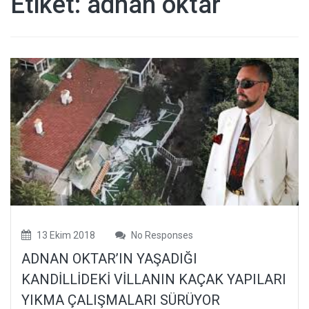
Etiket:
adnan oktar
Haberler,
Televizyon,
Sağlık, Moda
Haberleri
13 Ekim 2018
No Responses
ADNAN OKTAR’IN YAŞADIĞI
KANDİLLİDEKİ VİLLANIN KAÇAK YAPILARI
YIKMA ÇALIŞMALARI SÜRÜYOR