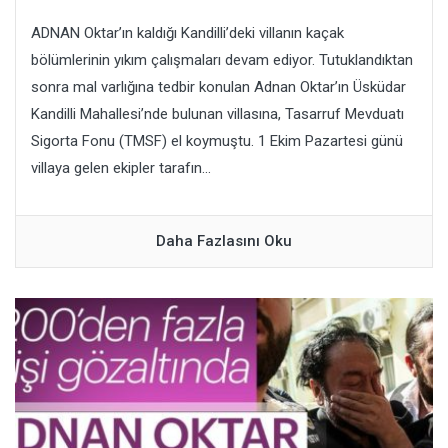
ADNAN Oktar’ın kaldığı Kandilli’deki villanın kaçak
bölümlerinin yıkım çalışmaları devam ediyor. Tutuklandıktan
sonra mal varlığına tedbir konulan Adnan Oktar’ın Üsküdar
Kandilli Mahallesi’nde bulunan villasına, Tasarruf Mevduatı
Sigorta Fonu (TMSF) el koymuştu. 1 Ekim Pazartesi günü
villaya gelen ekipler tarafın...
Daha Fazlasını Oku